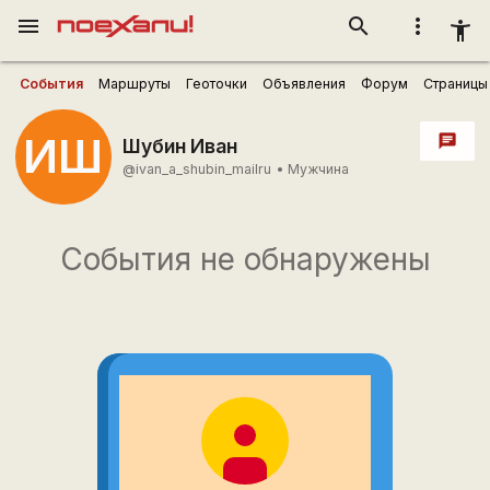
menu
search
more_vert
accessibility_new
События
Маршруты
Геоточки
Объявления
Форум
Страницы
ИШ
chat
Шубин Иван
@ivan_a_shubin_mailru
•
Мужчина
События не обнаружены