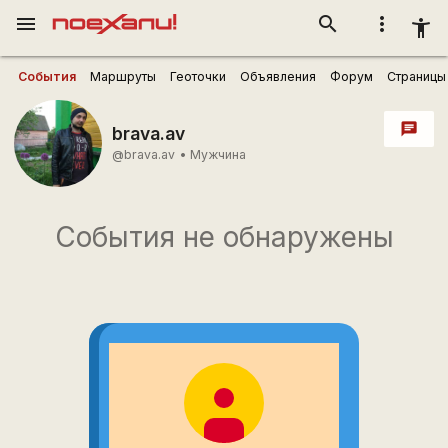
menu
search
more_vert
accessibility_new
События
Маршруты
Геоточки
Объявления
Форум
Страницы
chat
brava.av
@brava.av
•
Мужчина
События не обнаружены