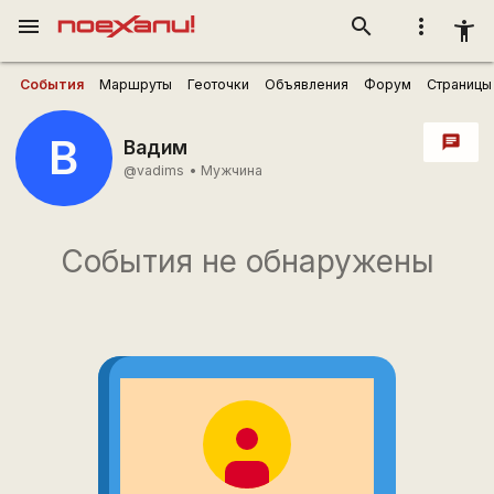
menu
search
more_vert
accessibility_new
События
Маршруты
Геоточки
Объявления
Форум
Страницы
В
chat
Вадим
@vadims
•
Мужчина
События не обнаружены