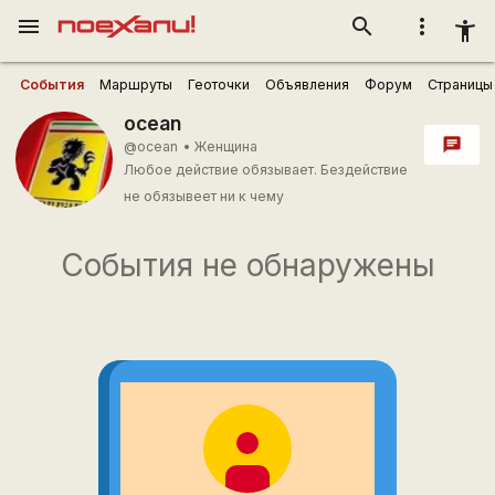
menu
search
more_vert
accessibility_new
События
Маршруты
Геоточки
Объявления
Форум
Страницы
ocean
chat
@ocean
•
Женщина
Любое действие обязывает. Бездействие
не обязывеет ни к чему
События не обнаружены