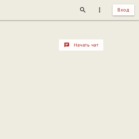
search
more_vert
Вход
chat
Начать чат