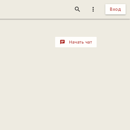
search
more_vert
Вход
chat
Начать чат