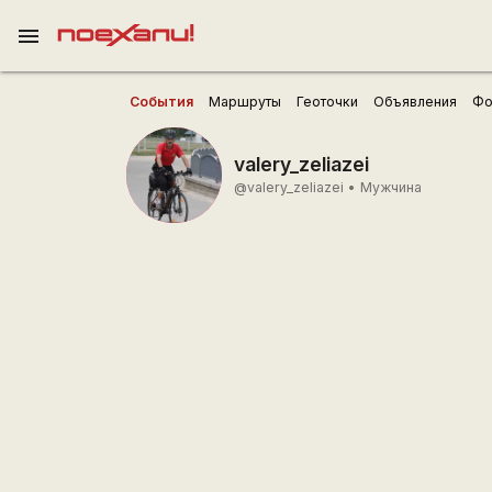
menu
События
Маршруты
Геоточки
Объявления
Фо
valery_zeliazei
@valery_zeliazei
•
Мужчина