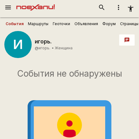
menu
search
more_vert
accessibility_new
События
Маршруты
Геоточки
Объявления
Форум
Страницы
И
chat
игорь.
@игорь.
•
Женщина
События не обнаружены