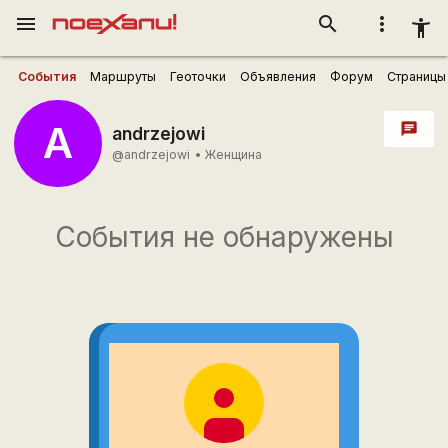
menu
search
more_vert
accessibility_new
События
Маршруты
Геоточки
Объявления
Форум
Страницы
A
chat
andrzejowi
@andrzejowi
•
Женщина
События не обнаружены