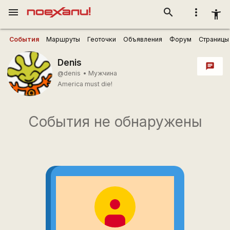
menu
search
more_vert
accessibility_new
События
Маршруты
Геоточки
Объявления
Форум
Страницы
Denis
chat
@denis
•
Мужчина
Ameriсa must die!
События не обнаружены