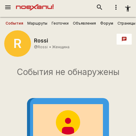
menu
search
more_vert
accessibility_new
События
Маршруты
Геоточки
Объявления
Форум
Страницы
R
chat
Rossi
@Rossi
•
Женщина
События не обнаружены