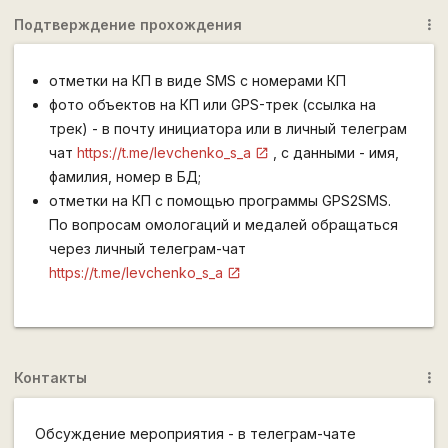
Подтверждение прохождения
more_vert
отметки на КП в виде SMS c номерами КП
фото объектов на КП или GPS-трек (ссылка на
трек) - в почту инициатора или в личный телеграм
чат
https://t.me/levchenko_s_a
, с данными - имя,
фамилия, номер в БД;
отметки на КП с помощью программы GPS2SMS.
По вопросам омологаций и медалей обращаться
через личный телеграм-чат
https://t.me/levchenko_s_a
Контакты
more_vert
Обсуждение мероприятия - в телеграм-чате