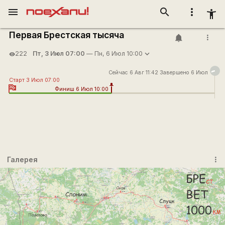
menu
search
more_vert
accessibility_new
Первая Брестская тысяча
more_vert
Пт, 3 Июл 07:00
— Пн, 6 Июл 10:00
222
visibility
Сейчас 6 Авг 11:42 Завершено 6 Июл
Старт 3 Июл 07:00
Финиш 6 Июл 10:00
Галерея
more_vert