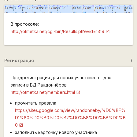
В протоколе:
http://otmetka.net/cgi-bin/Results.pl?evid=1319
Регистрация
more_vert
Предрегистрация для новых участников - для
записи в БД Рандоннёров
http://otmetka.net/members.html
прочитать правила
https://sites.google.com/view/randonneby/%D0%BF%
D1%80%D0%B0%D0%B2%D0%B8%D0%BB%D0%B
0
заполнить карточку нового участника