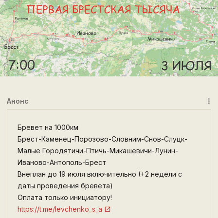
Анонс
more_vert
Бревет на 1000км
Брест-Каменец-Порозово-Словним-Снов-Слуцк-
Малые Городятичи-Птичь-Микашевичи-Лунин-
Иваново-Антополь-Брест
Внеплан до 19 июля включительно (+2 недели с
даты проведения бревета)
Оплата только инициатору!
https://t.me/levchenko_s_a