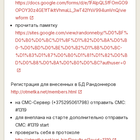
https://docs.google.com/forms/d/e/1FAIpQLSfFOmGO9
OPOY30z4GE1fTikItVhmaLL_3wT42IYsV994umVnQ/vie
wform
прочитать памятку
https://sites.google.com/view/randonneby/%D0%BF%
D0%B0%D0%BC%D1%8F%D1%82%D0%BA%D0%B
0-%D0%BD%D0%BE%D0%B2%D1%8B%D0%BC-
%D1%83%D1%87%D0%B0%D1%81%D1%82%D0%B
D%D0%B8%D0%BA%D0%B0%D0%BC?authuser=0
Регистрация для внесенных в БД Рандоннеров
http://otmetka.net/members.html
на СМС-Сервер (+375295061798) отправить СМС:
#1319
для внеплана на старте дополнительно отправить
СМС: #1319 start
проверить себя в протоколе
http://otmetka.net/cgi-bin/Results.pl?evid=1319