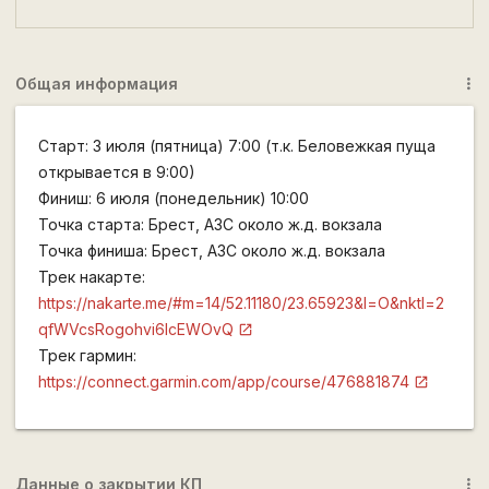
Общая информация
more_vert
Старт: 3 июля (пятница) 7:00 (т.к. Беловежкая пуща
открывается в 9:00)
Финиш: 6 июля (понедельник) 10:00
Точка старта: Брест, АЗС около ж.д. вокзала
Точка финиша: Брест, АЗС около ж.д. вокзала
Трек накарте:
https://nakarte.me/#m=14/52.11180/23.65923&l=O&nktl=2
qfWVcsRogohvi6lcEWOvQ
Трек гармин:
https://connect.garmin.com/app/course/476881874
Данные о закрытии КП
more_vert