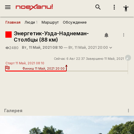
menu
search
more_vert
accessibility_new
Главная
Люди
1
Маршрут
Обсуждение
Энергетик-Узда-Наднеман-
more_vert
Столбцы (88 км)
Вт, 11 Май, 2021 08:10
— Вт, 11 Май, 2021 20:00
2480
visibility
Сейчас 6 Авг 22:37 Завершено 11 Май, 2021
Старт 11 Май, 2021 08:10
Финиш 11 Май, 2021 20:00
Галерея
more_vert