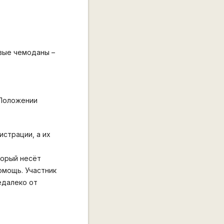
овые чемоданы –
 Положении
истрации, а их
торый несёт
омощь. Участник
едалеко от