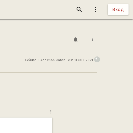
search
more_vert
Вход
more_vert
Сейчас 8 Авг 12:55 Завершено 11 Сен, 2021
more_vert