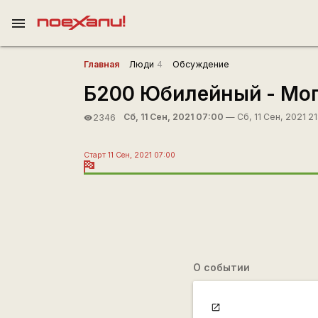
menu
Главная
Люди
4
Обсуждение
Б200 Юбилейный - Мог
Сб, 11 Сен, 2021 07:00
— Сб, 11 Сен, 2021 21
2346
visibility
Старт 11 Сен, 2021 07:00
О событии