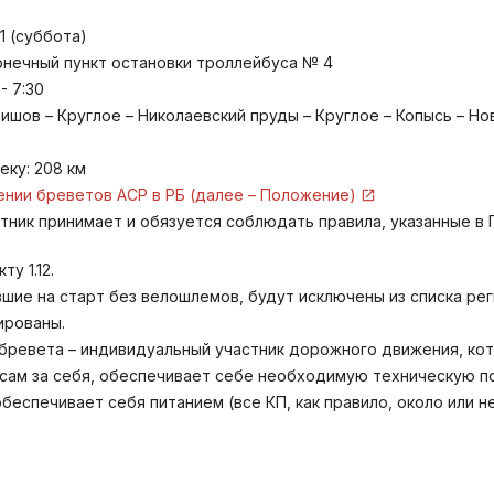
21 (суббота)
конечный пункт остановки троллейбуса № 4
- 7:30
ишов – Круглое – Николаевский пруды – Круглое – Копысь – Н
еку: 208 км
нии бреветов АСР в РБ (далее – Положение)
стник принимает и обязуется соблюдать правила, указанные в
ту 1.12.
вшие на старт без велошлемов, будут исключены из списка рег
ированы.
бревета – индивидуальный участник дорожного движения, ко
сам за себя, обеспечивает себе необходимую техническую п
беспечивает себя питанием (все КП, как правило, около или н