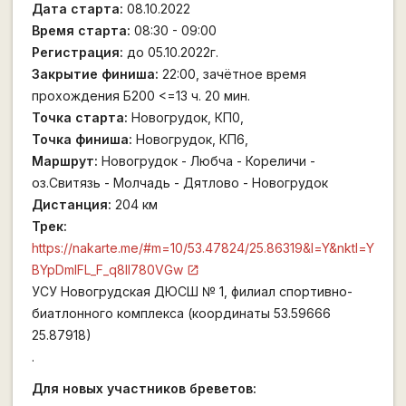
Дата старта:
08.10.2022
Время старта:
08:30 - 09:00
Регистрация:
до 05.10.2022г.
Закрытие финиша:
22:00, зачётное время
прохождения Б200 <=13 ч. 20 мин.
Точка старта:
Новогрудок, КП0,
Точка финиша:
Новогрудок, КП6,
Маршрут:
Новогрудок - Любча - Кореличи -
оз.Свитязь - Молчадь - Дятлово - Новогрудок
Дистанция:
204 км
Трек:
https://nakarte.me/#m=10/53.47824/25.86319&l=Y&nktl=Y
BYpDmlFL_F_q8II780VGw
УСУ Новогрудская ДЮСШ № 1, филиал спортивно-
биатлонного комплекса (координаты 53.59666
25.87918)
.
Для новых участников бреветов: