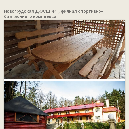
Новогрудская ДЮСШ № 1, филиал спортивно-
more_vert
биатлонного комплекса