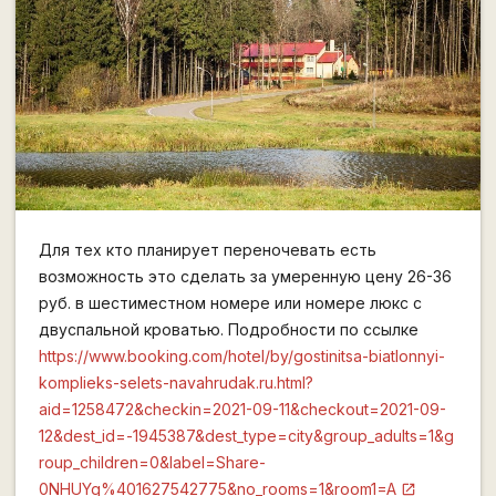
Для тех кто планирует переночевать есть
возможность это сделать за умеренную цену 26-36
руб. в шестиместном номере или номере люкс с
двуспальной кроватью. Подробности по ссылке
https://www.booking.com/hotel/by/gostinitsa-biatlonnyi-
komplieks-selets-navahrudak.ru.html?
aid=1258472&checkin=2021-09-11&checkout=2021-09-
12&dest_id=-1945387&dest_type=city&group_adults=1&g
roup_children=0&label=Share-
0NHUYg%401627542775&no_rooms=1&room1=A