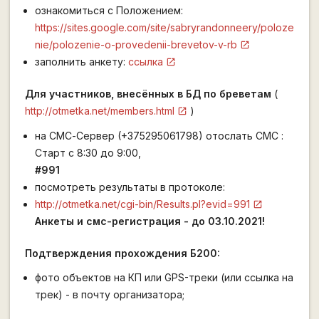
ознакомиться с Положением:
https://sites.google.com/site/sabryrandonneery/poloze
nie/polozenie-o-provedenii-brevetov-v-rb
заполнить анкету:
ссылка
Для участников, внесённых в БД по бреветам
(
http://otmetka.net/members.html
)
на СМС-Сервер (+375295061798) отослать СМС :
Старт с 8:30 до 9:00,
#991
посмотреть результаты в протоколе:
http://otmetka.net/cgi-bin/Results.pl?evid=991
Анкеты и смс-регистрация - до 03.10.2021!
Подтверждения прохождения Б200:
фото объектов на КП или GPS-треки (или ссылка на
трек) - в почту организатора;