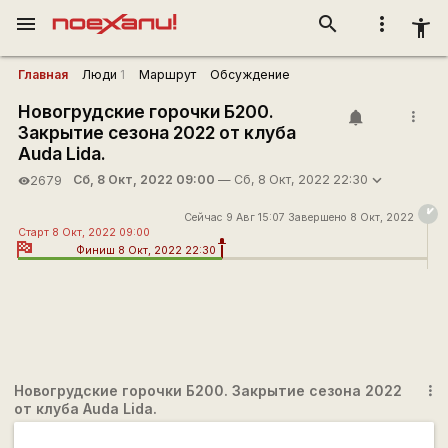
menu
search
more_vert
accessibility_new
Главная
Люди
1
Маршрут
Обсуждение
Новогрудские горочки Б200.
more_vert
Закрытие сезона 2022 от клуба
Auda Lida.
Сб, 8 Окт, 2022 09:00
— Сб, 8 Окт, 2022 22:30
2679
visibility
Сейчас 9 Авг 15:07 Завершено 8 Окт, 2022
Старт 8 Окт, 2022 09:00
Финиш 8 Окт, 2022 22:30
Новогрудские горочки Б200. Закрытие сезона 2022
more_vert
от клуба Auda Lida.