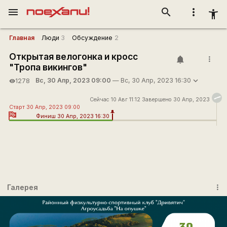
menu
search
more_vert
accessibility_new
Главная
Люди
3
Обсуждение
2
Открытая велогонка и кросс
more_vert
"Тропа викингов"
Вс, 30 Апр, 2023 09:00
— Вс, 30 Апр, 2023 16:30
1278
visibility
Сейчас 10 Авг 11:12 Завершено 30 Апр, 2023
Старт 30 Апр, 2023 09:00
Финиш 30 Апр, 2023 16:30
Галерея
more_vert