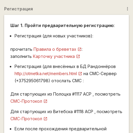
Регистрация
more_vert
Шаг 1. Пройти предварительную регистрацию:
Регистрация (для новых участников):
прочитать
Правила о бреветах
:
заполнить
Карточку участника
Регистрация (для внесённых в БД Рандоннёров
http://otmetka.net/members.html
на СМС-Сервер
(+375295061798) отослать СМС :
Для стартующих из Полоцка #1117 АСР , посмотреть
СМС-Протокол
Для стартующих из Витебска #1118 АСР , посмотреть
СМС-Протокол
Если после прохождения предварительной