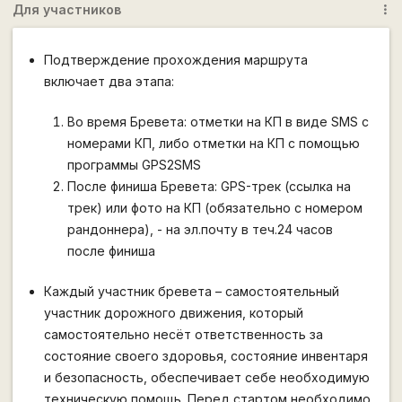
Для участников
more_vert
Подтверждение прохождения маршрута
включает два этапа:
Во время Бревета: отметки на КП в виде SMS c
номерами КП, либо отметки на КП с помощью
программы GPS2SMS
После финиша Бревета: GPS-трек (ссылка на
трек) или фото на КП (обязательно с номером
рандоннера), - на эл.почту в теч.24 часов
после финиша
Каждый участник бревета – самостоятельный
участник дорожного движения, который
самостоятельно несёт ответственность за
состояние своего здоровья, состояние инвентаря
и безопасность, обеспечивает себе необходимую
техническую помощь. Перед стартом необходимо