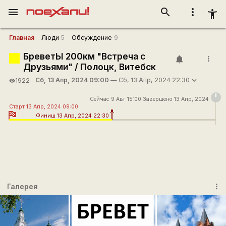
menu
search
more_vert
accessibility_new
Главная
Люди
5
Обсуждение
9
БреветЫ 200км "Встреча с
more_vert
Друзьями" / Полоцк, Витебск
Сб, 13 Апр, 2024 09:00
— Сб, 13 Апр, 2024 22:30
1922
visibility
Сейчас 9 Авг 15:00 Завершено 13 Апр, 2024
Старт 13 Апр, 2024 09:00
Финиш 13 Апр, 2024 22:30
Галерея
more_vert