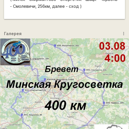
- Смолевичи, 256км, далее - сход )
Галерея
more_vert