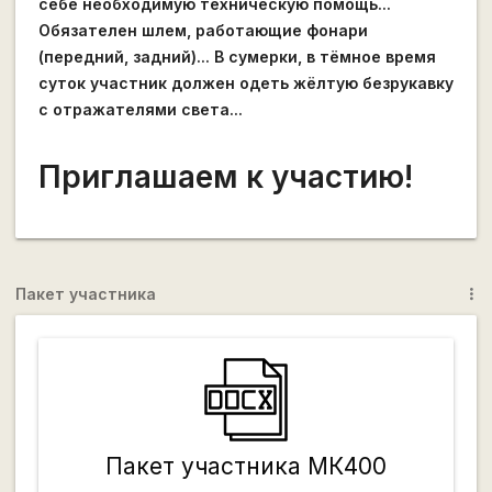
себе необходимую техническую помощь...
Обязателен шлем, работающие фонари
(передний, задний)... В сумерки, в тёмное время
суток участник должен одеть жёлтую безрукавку
с отражателями света...
Приглашаем к участию!
Пакет участника
more_vert
Пакет участника МК400