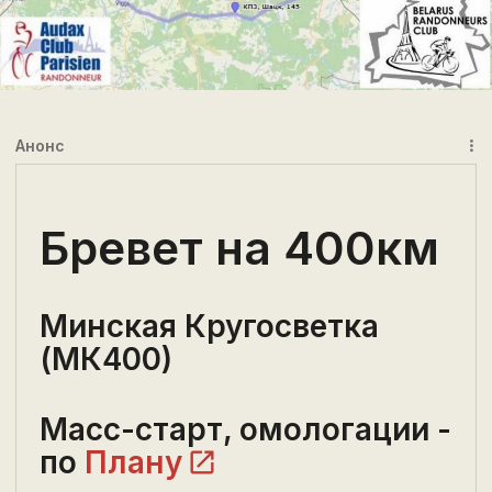
Анонс
more_vert
Бревет на 400км
Минская Кругосветка
(МК400)
Масс-старт, омологации -
по
Плану