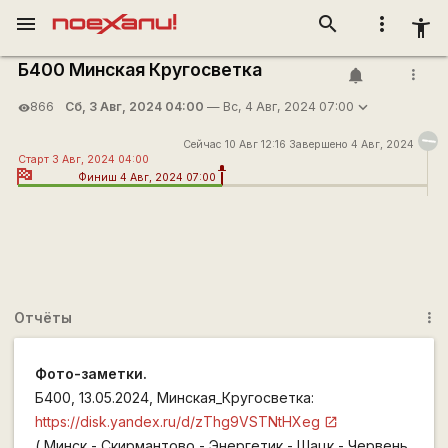
menu
search
more_vert
accessibility_new
Б400 Минская Кругосветка
more_vert
Сб, 3 Авг, 2024 04:00
— Вс, 4 Авг, 2024 07:00
866
visibility
Сейчас 10 Авг 12:16 Завершено 4 Авг, 2024
Старт 3 Авг, 2024 04:00
Финиш 4 Авг, 2024 07:00
Отчёты
more_vert
Фото-заметки.
Б400, 13.05.2024, Минская_Кругосветка:
https://disk.yandex.ru/d/zThg9VSTNtHXeg
( Минск - Скирмантово - Энергетик - Шацк - Червень