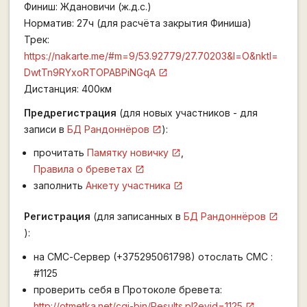
Финиш: Ждановичи (ж.д.с.)
Норматив: 27ч (для расчёта закрытия Финиша)
Трек:
https://nakarte.me/#m=9/53.92779/27.70203&l=O&nktl=
DwtTn9RYxoRTOPABPiNGqA
Дистанция: 400км
Предрегистрация
(для новых участников - для
записи в
БД Рандоннёров
):
прочитать
Памятку новичку
,
Правила о бреветах
заполнить
Анкету участника
Регистрация
(для записанных в
БД Рандоннёров
):
на СМС-Сервер (+375295061798) отослать СМС :
#1125
проверить себя в Протоколе бревета:
http://otmetka.net/cgi-bin/Results.pl?evid=1125