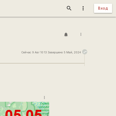
search
more_vert
Вход
more_vert
Сейчас 9 Авг 10:13 Завершено 5 Май, 2024
more_vert