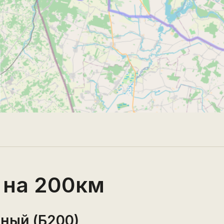
 на 200км
ный (Б200)