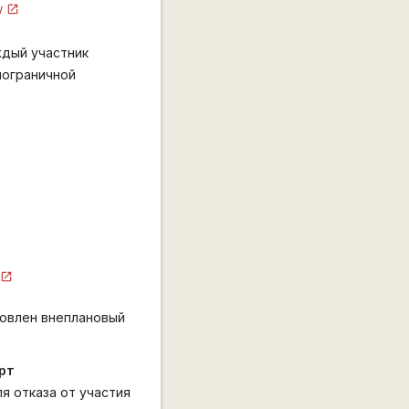
w
ждый участник
пограничной
ановлен внеплановый
рт
я отказа от участия