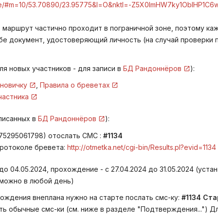
e.me/#m=10/53.70890/23.95775&l=O&nktl=-Z5X0lmHW7ky1OblHP1C6
: маршрут частично проходит в пограничной зоне, поэтому ка
бе документ, удостоверяющий личность (на случай проверки 
ля новых участников - для записи в
БД Рандоннёров
):
 новичку
,
Правила о бреветах
частника
писанных в
БД Рандоннёров
):
75295061798) отослать СМС :
#1134
Протоколе бревета:
http://otmetka.net/cgi-bin/Results.pl?evid=1134
до 04.05.2024, прохождение - с 27.04.2024 до 31.05.2024 (уст
 можно в любой день)
ождения внеплана нужно на старте послать смс-ку:
#1134 Ста
ь обычные смс-ки (см. ниже в разделе "Подтверждения...") Дл