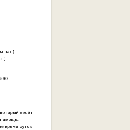
м-чат )
т )
2560
 который несёт
помощь...
ое время суток