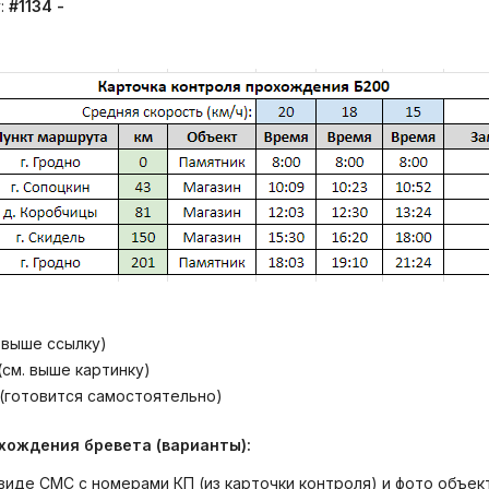
у:
#1134 -
 выше ссылку)
(см. выше картинку)
 (готовится самостоятельно)
ождения бревета (варианты):
в виде СМС c номерами КП (из карточки контроля) и фото объек