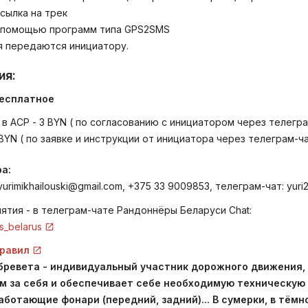
ссылка на трек
 с помощью программ типа GPS2SMS
 передаются инициатору.
ия:
бесплатное
 в АСР - 3 BYN ( по согласованию с инициатором через телегра
 BYN ( по заявке и инструкции от инициатора через телеграм-ча
а:
rimikhailouski@gmail.com, +375 33 9009853, телеграм-чат: yuri
тия - в телеграм-чате Рандоннёры Беларуси Chat:
rs_belarus
равил
 бревета - индивидуальный участник дорожного движения,
м за себя и обеспечивает себе необходимую техническую 
ботающие фонари (передний, задний)... В сумерки, в тёмн