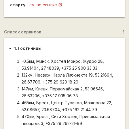
старту
-
см. по ссылке
Список сервисов
more_vert
1. Гостиницы.
-0.5км, Минск, Хостел Монро, Жудро 28,
53.91404, 27.48039, +375 25 900 33 33
132км, Несвиж, Карла Либкнехта 19, 53.21694,
26.67706, +375 29 620 18 29
147км, Клецк, Первомайская 2, 53.06545,
26.63206, +375 17 935 06 78
465км, Брест, Центр Туризма, Машерова 22,
52.08657, 23.68704, +375 162 21 44 79
470км, Брест, Сити Хостел, Привокзальная
площадь 3, +375 29 262-21-99