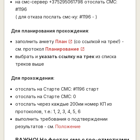
на смс-сервер +375295061798 отослать СМС:
#1196
( для отказа послать смс-ку: #1196 - )
Для планирования прохождения
:
заполнить анкету
План
(со ссылкой на трек!) -
см. протокол
Планирование
выбрать и
указать ссылку на трек
из списка
треков выше
Для прохождения
:
отослать на Старте СМС: #1196 старт
отослать на Старте СМС: 0
отослать через каждые 200км номер КП из
протоколов, т.е.: 1, 2, 3, 4, 5, 6
выполнить требования о подтверждении
результатов - см.
Положение
ВАЖНО! На фестах смс c гео-отметками