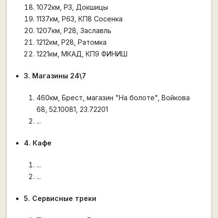
1072км, Р3, Докшицы
1137км, Р63, КП8 Сосенка
1207км, Р28, Заславль
1212км, Р28, Ратомка
1221км, МКАД, КП9 ФИНИШ
3. Магазины 24\7
460км, Брест, магазин "На болоте", Войкова
68, 52.10081, 23.72201
...
4. Кафе
...
...
5. Сервисные треки