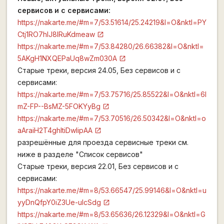
сервисов и с сервисами:
https://nakarte.me/#m=7/53.51614/25.24219&l=O&nktl=PY
Ctj1RO7hlJ8lRuKdmeaw
https://nakarte.me/#m=7/53.84280/26.66382&l=O&nktl=
5AKgH1NXQEPaUq8wZm030A
Старые треки, версия 24.05, Без сервисов и с
сервисами:
https://nakarte.me/#m=7/53.75716/25.85522&l=O&nktl=6I
mZ-FP--BsMZ-5FOKYyBg
https://nakarte.me/#m=7/53.70516/26.50342&l=O&nktl=o
aAraiH2T4ghltiDwIipAA
разрешённые для проезда сервисные треки см.
ниже в разделе "Список сервисов"
Старые треки, версия 22.01, Без сервисов и с
сервисами:
https://nakarte.me/#m=8/53.66547/25.99146&l=O&nktl=u
yyDnQfpY0iZ3Ue-ulcSdg
https://nakarte.me/#m=8/53.65636/26.12329&l=O&nktl=G