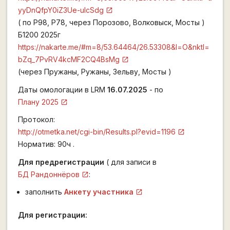
yyDnQfpY0iZ3Ue-ulcSdg
( по Р98, Р78, через Порозово, Волковыск, Мосты )
Б1200 2025г
https://nakarte.me/#m=8/53.64464/26.53308&l=O&nktl=
bZq_7PvRV4kcMF2CQ4BsMg
(через Пружаны, Ружаны, Зельву, Мосты )
Даты омологации в LRM
16.07.2025
- по
Плану 2025
Протокол:
http://otmetka.net/cgi-bin/Results.pl?evid=1196
Норматив: 90ч .
Для предрегистрации
( для записи в
БД Рандоннёров
:
заполнить
Анкету участника
Для регистрации: