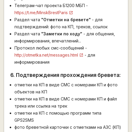
Телеграм-чат проекта Б1200 МБП -
https://t.me/MinskBrestParis
Раздел чата
"Отметки на бревете"
- для
подтверждений: фото на КП, треков, ссылок
Раздел чата
"Заметки по ходу"
- для общения,
информирования, впечатлений...
Протокол любых смс-сообщений -
http://otmetka.net/messages.html
- для
информирования
6. Подтверждения прохождения бревета:
отметки на КП в виде СМС c номерами КП и фото
объектов на КП
отметки на КП в виде СМС c номерами КП и файл
трека или ссылка на трек
отметки на КП с помощью программ типа
GPS2SMS
фото бреветной карточки с отметками на АЗС (КП)