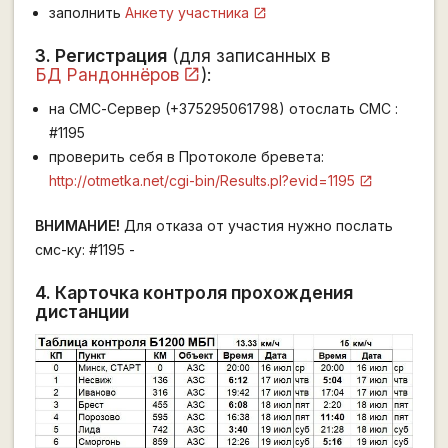
заполнить
Анкету участника
3. Регистрация
(для записанных в
БД Рандоннёров
):
на СМС-Сервер (+375295061798) отослать СМС :
#1195
проверить себя в Протоколе бревета:
http://otmetka.net/cgi-bin/Results.pl?evid=1195
ВНИМАНИЕ!
Для отказа от участия нужно послать
смс-ку: #1195 -
4. Карточка контроля прохождения
дистанции