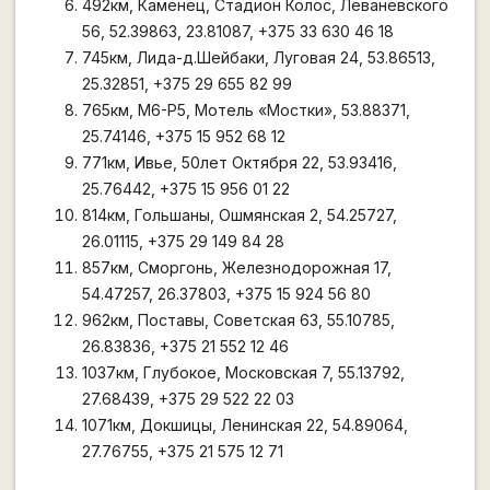
492км, Каменец, Стадион Колос, Леваневского
56, 52.39863, 23.81087, +375 33 630 46 18
745км, Лида-д.Шейбаки, Луговая 24, 53.86513,
25.32851, +375 29 655 82 99
765км, М6-Р5, Мотель «Мостки», 53.88371,
25.74146, +375 15 952 68 12
771км, Ивье, 50лет Октября 22, 53.93416,
25.76442, +375 15 956 01 22
814км, Гольшаны, Ошмянская 2, 54.25727,
26.01115, +375 29 149 84 28
857км, Сморгонь, Железнодорожная 17,
54.47257, 26.37803, +375 15 924 56 80
962км, Поставы, Советская 63, 55.10785,
26.83836, +375 21 552 12 46
1037км, Глубокое, Московская 7, 55.13792,
27.68439, +375 29 522 22 03
1071км, Докшицы, Ленинская 22, 54.89064,
27.76755, +375 21 575 12 71