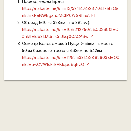
Проезд через Брест:
https://nakarte.me/#m=13/52.11474/23.70417&l=O&
nktl=kPeNWkgzhUMCtP6WGRhrsA
Объезд М10 (с 328км - по 382км):
https://nakarte.me/#m=10/52.12750/25.00269&l=O
&nktl=Idb3kMdn-GnJkql0GACA9w
Осмотр Беловежской Пущи (~55км - вместо
50км базового трека с 493км по 542км )
https://nakarte.me/#m=11/52.53314/23.92603&l=O&
nktl=awCVWlcFiiEAKIdpo9qRzQ