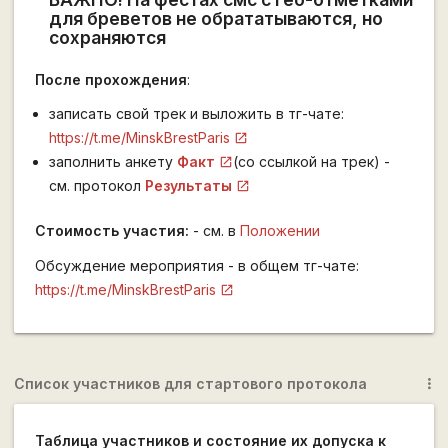
для бреветов не обрататываются, но
сохраняются
После прохождения
:
записать свой трек и выложить в тг-чате:
https://t.me/MinskBrestParis
заполнить анкету
Факт
(со ссылкой на трек) -
см. протокол
Результаты
Стоимость участия:
- см. в
Положении
Обсуждение мероприятия - в общем тг-чате:
https://t.me/MinskBrestParis
Список участников для стартового протокола
more_vert
Таблица участников и состояние их допуска к