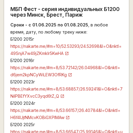
МБП Фест - серия индивидуальных Б1200
через Минск, Брест, Париж
Сроки - с 01.06.2025 по 01.08.2025
, в любое
время, дату, по любому треку ниже:
Б1200 2015г
https://nakarte.me/#m=10/52.53293/24.52698&l=O&nktl=
49SnjA7w49jZKmkIr5KwHA
Б1200 2016г
https://nakarte.me/#m=8/53.72142/26.04968&l=O&nktl=
d6jem2kpNCyWiLEW3OfRKg
Б1200 2023г
https://nakarte.me/#m=8/53.68857/26.59241&l=O&nktl=7
NilPBEfYXvcC3yqd6tZ_Q
Б1200 2024г
https://nakarte.me/#m=8/53.66157/26.40784&l=O&nktl=
H6f4UjtNMcvKOBiGXPlMAw
Б1200 2025г
https://nakarte.me/#m=8/53.66547/25.99146&l=O&nktl=u