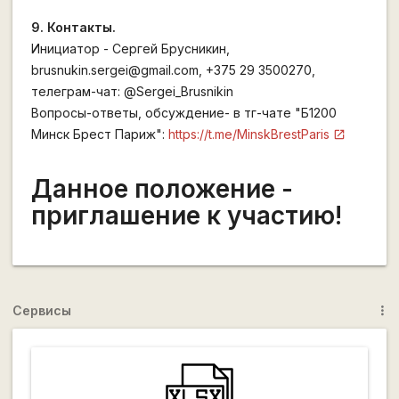
9. Контакты.
Инициатор - Сергей Брусникин,
brusnukin.sergei@gmail.com, +375 29 3500270,
телеграм-чат: @Sergei_Brusnikin
Вопросы-ответы, обсуждение- в тг-чате "Б1200
Минск Брест Париж":
https://t.me/MinskBrestParis
Данное положение -
приглашение к участию!
Сервисы
more_vert