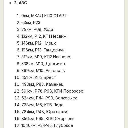
2. АЗС
0км, МКАД КП0 СТАРТ
53км, Р23
79км, Р68, Узда
132км, Р12, КП1 Несвиж
146км, Р12, Клецк
196км, Р13, Ганцевичи
312км, М10, КП2 Иваново,
338км, М10, Дрогичин
369км, М10, Антополь
451км, КП3 Брест
490км, Р83, Каменец
591км, Р78-Р98, КП4 Порозово
624км, Р44-Р99, Волковыск
738км, М6, КП5 Лида
784км, Р48, Юратишки
856км, Р95, КП6 Сморгонь
1040км, Р3-Р45, Глубокое