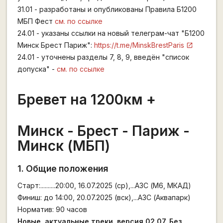
31.01 - разработаны и опубликованы Правила Б1200
МБП Фест
см. по ссылке
24.01 - указаны ссылки на новый телеграм-чат "Б1200
Минск Брест Париж":
https://t.me/MinskBrestParis
24.01 - уточнены разделы 7, 8, 9, введён "список
допуска" -
см. по ссылке
Бревет на 1200км +
Минск - Брест - Париж -
Минск (МБП)
1. Общие положения
Старт:..........20:00, 16.07.2025 (ср),...АЗС (М6, МКАД)
Финиш: до 14:00, 20.07.2025 (вск),...АЗС (Аквапарк)
Норматив: 90 часов
Новые, актуальные треки, версия 02.07, Без