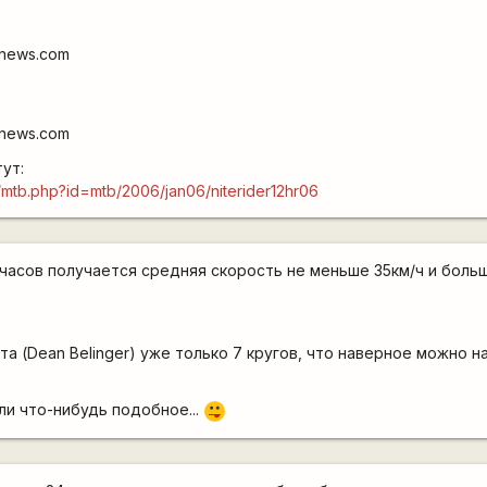
gnews.com
gnews.com
ут:
/mtb.php?id=mtb/2006/jan06/niterider12hr06
2 часов получается средняя скорость не меньше 35км/ч и боль
та (Dean Belinger) уже только 7 кругов, что наверное можно 
ли что-нибудь подобное...
:P