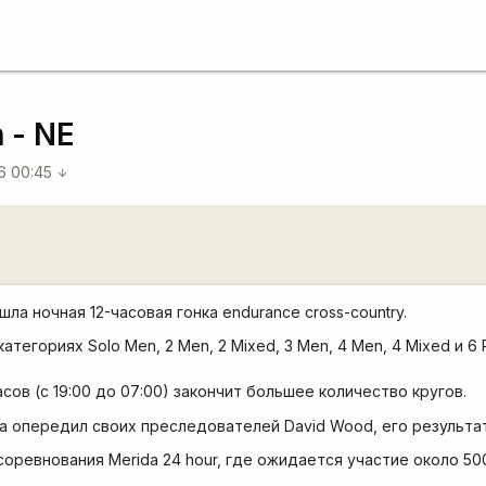
n - NE
6 00:45
arrow_downward
шла ночная 12-часовая гонка endurance cross-country.
атегориях Solo Men, 2 Men, 2 Mixed, 3 Men, 4 Men, 4 Mixed и 6 
асов (с 19:00 до 07:00) закончит большее количество кругов.
га опередил своих преследователей David Wood, его результат 
соревнования Merida 24 hour, где ожидается участие около 50