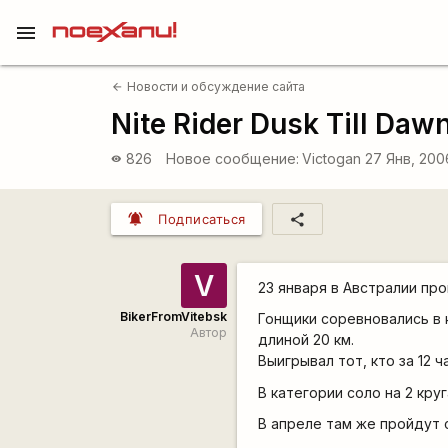
menu
Новости и обсуждение сайта
arrow_back
Nite Rider Dusk Till Daw
826
Новое сообщение:
Victogan
27 Янв, 200
visibility
notifications_active
share
Подписаться
V
23 января в Австралии про
BikerFromVitebsk
Гонщики соревновались в к
Автор
длиной 20 км.
Выигрывал тот, кто за 12 ч
В категории соло на 2 кру
В апреле там же пройдут 