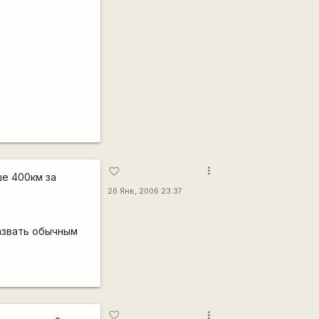
more_vert
favorite_border
ше 400км за
26 Янв, 2006 23:37
назвать обычным
more_vert
favorite_border