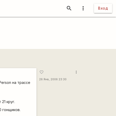
search
more_vert
Вход
more_vert
favorite_border
26 Янв, 2006 23:30
Person на трассе
21 круг.
0 гонщиков.