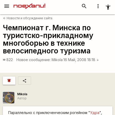
menu
search
more_vert
accessibility_new
Новости и обсуждение сайта
arrow_back
Чемпионат г. Минска по
туристско-прикладному
многоборью в технике
велосипедного туризма
822
Новое сообщение:
Mikola
16 Май, 2008 18:18
visibility
arrow_downward
notifications_active
share
Mikola
Автор
Параллельно с приключенческим рогейном "
Удра
",