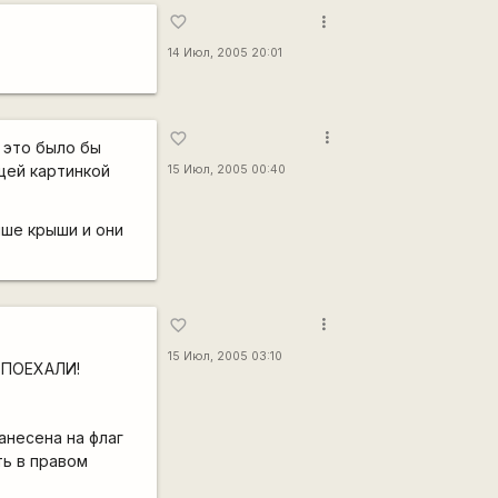
more_vert
favorite_border
14 Июл, 2005 20:01
more_vert
favorite_border
о это было бы
ющей картинкой
15 Июл, 2005 00:40
ыше крыши и они
more_vert
favorite_border
15 Июл, 2005 03:10
и ПОЕХАЛИ!
анесена на флаг
ть в правом