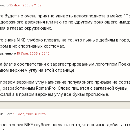
енного
15 Июл, 2005 в 11:09
а будет не очень приятно увидеть велосипедиста в майке "По
дорожного движения или как-то по-другому роняющего имид
ия в глазах окружающих.
о знака NIKE глубоко плевать на то, что пьяные дебилы в гор
ром в их спортивных костюмах.
авленного
15 Июл, 2005 в 03:10
а флаг в соответствии с зарегестрированным логотипом Поеха
вом верхнем углу на этой странице.
в правом верхнем углу написание популярного призыва не соот
, разработанным RomanPro. Слово пишется с заглавной буквы, 
хали! а в правом верхнем углу все буквы прописные.
ленного
15 Июл, 2005 в 12:25
вого знака NIKE глубоко плевать на то, что пьяные дебилы в 