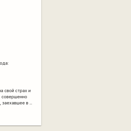
юда:
на свой страх и
т совершенно
заехавшее в ...