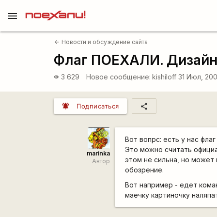
menu
Новости и обсуждение сайта
arrow_back
Флаг ПОЕХАЛИ. Дизайн.
3 629
Новое сообщение:
kishiloff
31 Июл, 200
visibility
notifications_active
share
Подписаться
Вот вопрс: есть у нас фла
Это можно считать официа
marinka
этом не сильна, но может
Автор
обозрение.
Вот например - едет коман
маечку картиночку наляпат