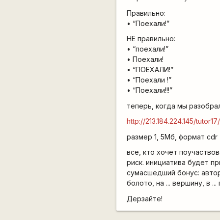
Правильно:
• “Поехали!”
НЕ правильно:
• “поехали!”
• Поехали!
• “ПОЕХАЛИ!”
• “Поехали !”
• “Поехали!!!”
теперь, когда мы разобра
http://213.184.224.145/tutor17
размер 1, 5Мб, формат cdr
все, кто хочет поучаствов
риск. инициатива будет п
сумасшедший бонус: автор
болото, на ... вершину, в ..
Дерзайте!