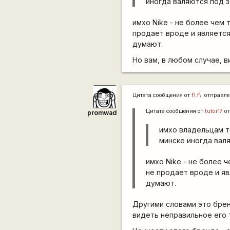
иногда валяются под 
имхо Nike - не более чем 
продает вроде и является
думают.
Но вам, в любом случае, в
Цитата сообщения от
f\.f\.
отправл
Цитата сообщения от
tutor17
от
promwad
имхо владельцам то
минске иногда вал
имхо Nike - не более 
не продает вроде и яв
думают.
Другими словами это бре
видеть неправильное его 