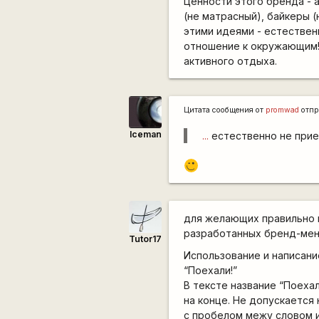
Ценности этого бренда - 
(не матрасный), байкеры (
этими идеями - естествен
отношение к окружающим!
активного отдыха.
Цитата сообщения от
promwad
отпр
Iceman
...
естественно не прием
,-)
для желающих правильно 
разработанных бренд-ме
Tutor17
Использование и написани
“Поехали!”
В тексте название “Поехал
на конце. Не допускается
с пробелом межу словом и