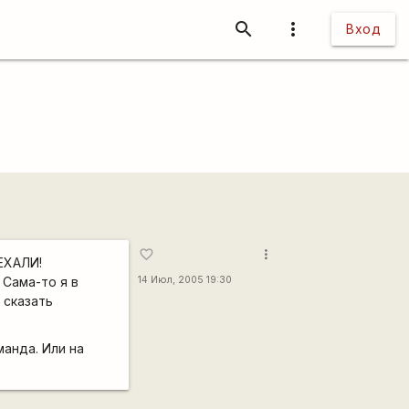
search
more_vert
Вход
more_vert
favorite_border
ОЕХАЛИ!
 Сама-то я в
14 Июл, 2005 19:30
 сказать
манда. Или на