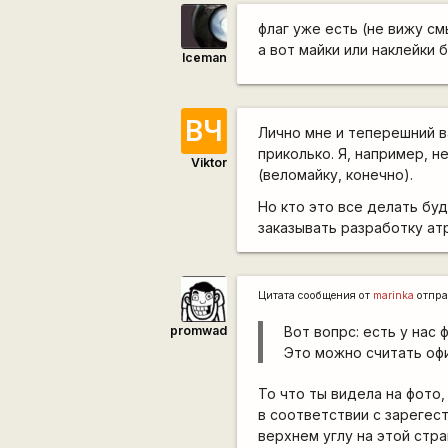
флаг уже есть (не вижу с
а вот майки или наклейки 
Iceman
ВЧ
Лично мне и теперешний ва
приколько. Я, например, 
Viktor
(веломайку, конечно).
Но кто это все делать бу
заказывать разработку атр
Цитата сообщения от
marinka
отпра
promwad
Вот вопрс: есть у нас
Это можно считать оф
То что ты видела на фото,
в соответствии с зарегес
верхнем углу на этой стра