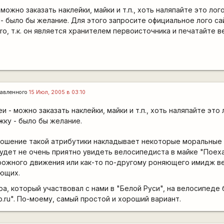
 можно заказать наклейки, майки и т.п., хоть наляпайте это лог
 было бы желание. Для этого запросите официальное лого сай
o, т.к. он является хранителем первоисточника и печатайте в
авленного
15 Июл, 2005 в 03:10
еи - можно заказать наклейки, майки и т.п., хоть наляпайте это
ку - было бы желание.
 ношение такой атрибутики накладывает некоторые моральные
дет не очень приятно увидеть велосипедиста в майке "Поеха
ожного движения или как-то по-другому роняющего имидж в
ающих.
ра, который участвовал с нами в "Белой Руси", на велосипеде
pb.ru". По-моему, самый простой и хороший вариант.