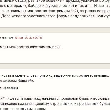
активный отдых, реальное общение и дружба, уважение к ок
не с моторами), байдарки (туристические) и т.д. и т.п. И все к
но не приемлят мажорство (экстримизм.бай), загрязнение при
 Дело каждого участника этого форума поддерживать культу
авленного
16 Июл, 2005 в 23:41
лят мажорство (экстримизм.бай)...
писать важные слова привожу выдержки из соответствующих 
неджером RomanPro
е названия
и!” пишется в кавычках, начиная с прописной буквы и восклиц
 написание названия целиком строчными или прописными буквам
 восклицательным знаком.