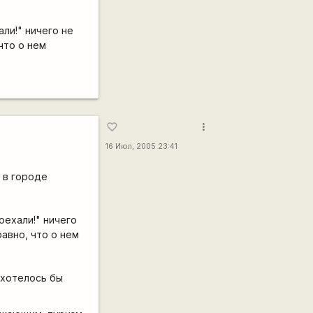
ли!" ничего не
что о нем
more_vert
favorite_border
16 Июл, 2005 23:41
 в городе
оехали!" ничего
авно, что о нем
 хотелось бы