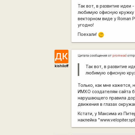
Так вот, в развитие идеи -
любимую офисную кружку -
векторном виде у Roman Pr
угодно!
Поехали!
;)
ДК
Цитата сообщения от
promwad
отпр
kishiloff
Так вот, в развитие ид
любимую офисную круж
Только, как мне кажется,
ИМХО создателям сайта бу
нарушающего правила дор
движения в глазах окруж
Кстати, у Максима из Пите
наклейка "www.velopiter.s