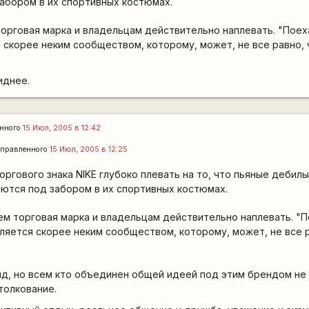
забором в их спортивных костюмах.
торговая марка и владельцам действительно наплевать. "Поеха
 скорее неким сообществом, которому, может, не все равно, 
иднее.
енного
15 Июл, 2005 в 12:42
правленного
15 Июл, 2005 в 12:25
ргового знака NIKE глубоко плевать на то, что пьяные дебилы
яются под забором в их спортивных костюмах.
чем торговая марка и владельцам действительно наплевать. "П
ляется скорее неким сообществом, которому, может, не все р
нд, но всем кто объединен общей идеей под этим брендом не
толкование.