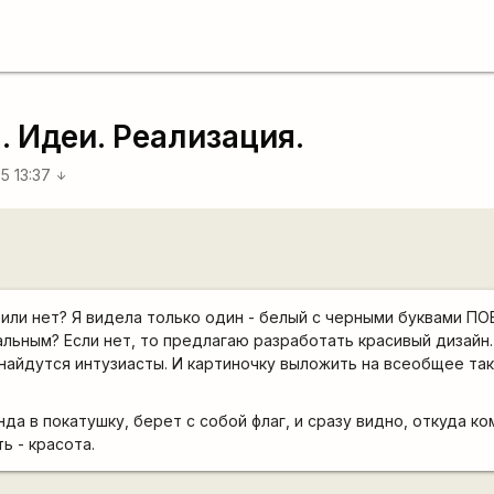
 Идеи. Реализация.
5 13:37
arrow_downward
г или нет? Я видела только один - белый с черными буквами П
льным? Если нет, то предлагаю разработать красивый дизайн.
 найдутся интузиасты. И картиночку выложить на всеобщее так
да в покатушку, берет с собой флаг, и сразу видно, откуда ко
ь - красота.