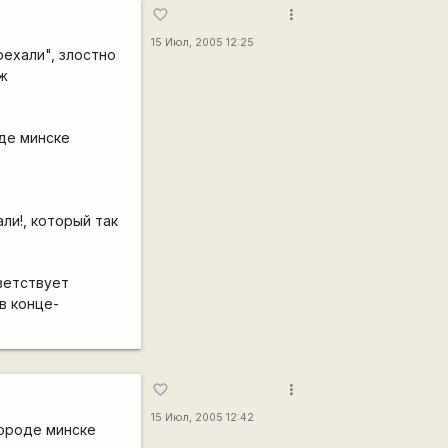
more_vert
favorite_border
15 Июл, 2005 12:25
ехали", злостно
ж
оде минске
ли!, который так
ветствует
в конце-
more_vert
favorite_border
15 Июл, 2005 12:42
городе минске