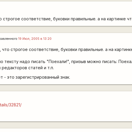
о строгое соответствие, буковки правильные. а на картинке ч
равленного
19 Июл, 2005 в 13:20
, что строгое соответствие, буковки правильные. а на картинк
 по тексту надо писать "Поехали!", призыв можно писать: Поеха
 редакторов статей и т.п.
т - это зарегистрированный знак.
tails/32821/