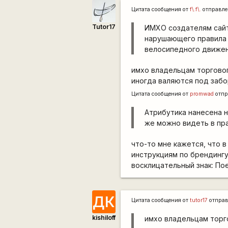
Цитата сообщения от
f\.f\.
отправл
Tutor17
ИМХО создателям сайт
нарушающего правила 
велосипедного движен
имхо владельцам торговог
иногда валяются под забо
Цитата сообщения от
promwad
отпр
Атрибутика нанесена н
же можно видеть в пра
что-то мне кажется, что 
инструкциям по брендингу
восклицательный знак: Пое
ДК
Цитата сообщения от
tutor17
отправ
kishiloff
имхо владельцам торго