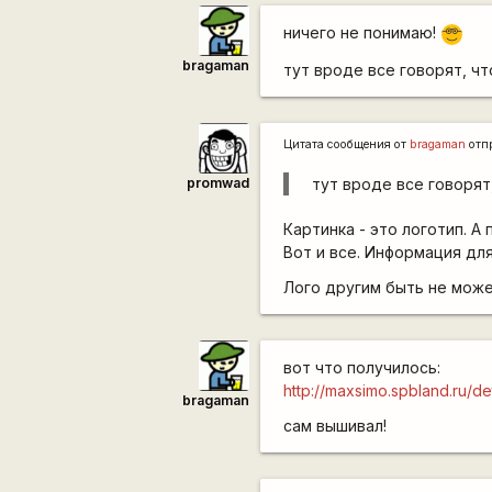
ничего не понимаю!
8\
bragaman
тут вроде все говорят, чт
Цитата сообщения от
bragaman
отп
promwad
тут вроде все говорят
Картинка - это логотип. А
Вот и все. Информация для
Лого другим быть не може
вот что получилось:
http://maxsimo.spbland.ru/de
bragaman
сам вышивал!