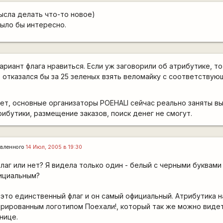
мысла делать что-то новое)
было бы интересно.
риант флага нравиться. Если уж заговорили об атрибутике, т
не отказался бы за 25 зеленых взять веломайку с соответству
дет, основные организаторы POEHALI сейчас реально заняты в
ибутики, размещение заказов, поиск денег не смогут.
вленного
14 Июл, 2005 в 19:30
 флаг или нет? Я видела только один - белый с черными буквам
ициальным?
 это единственный флаг и он самый официальный. Атрибутика н
трированным логотипом Поехали!, который так же можно виде
нице.