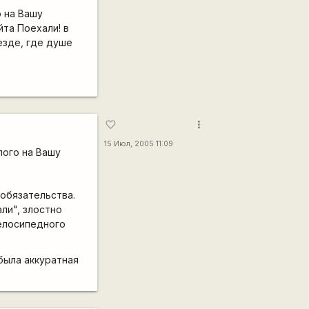
о на Вашу
та Поехали! в
езде, где душе
more_vert
favorite_border
15 Июл, 2005 11:09
 лого на Вашу
 обязательства.
ли", злостно
елосипедного
 была аккуратная