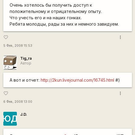
Очень хотелось бы получить доступ к
положительному и отрицательному опыту.
Что учесть его и на наших гонках.
Ребята молодцы, рады за них и немного завидуем.
more_vert
favorite_border
5 Фев, 2008 15:53
Tig_ra
Автор
А вот и отчет:
http://2kun.livejournal.com/16745.html
#)
more_vert
favorite_border
6 Фев, 2008 13:00
J.D.
ЮД