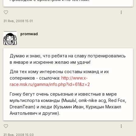
more_vert
favorite_border
31 Янв, 2008 15:01
promwad
Думаю и знаю, что ребята на славу потренировались
в январе и искренне желаю им удачи!
Для тех кому интересны составы команд и их
соперников - ссылочка:
http://www.x-
race.msk.ru/gamma/info.php?id=61&z=2
Гонку бегут очень серьезные и известные в мире
мультиспорта команды (МышЫ, omk-nike acg, Red Fox,
DreamTeam) и люди (Кузьмин Иван, Курицын Михаил
Анатольевич и другие).
more_vert
favorite_border
31 Янв, 2008 15:03