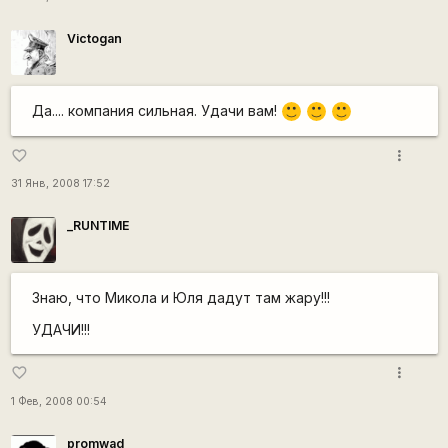
Victogan
Да.... компания сильная. Удачи вам!
:)
:)
:)
more_vert
favorite_border
31 Янв, 2008 17:52
_RUNTIME
Знаю, что Микола и Юля дадут там жару!!!
УДАЧИ!!!
more_vert
favorite_border
1 Фев, 2008 00:54
promwad