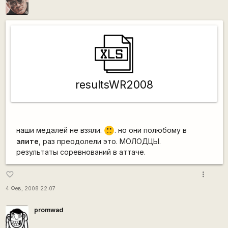
resultsWR2008
наши медалей не взяли.
. но они полюбому в
:(
элите
, раз преодолели это. МОЛОДЦЫ.
результаты соревнований в аттаче.
more_vert
favorite_border
4 Фев, 2008 22:07
promwad