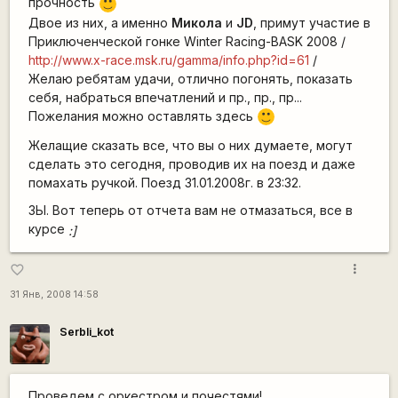
прочность
:)
Двое из них, а именно
Микола
и
JD
, примут участие в
Приключенческой гонке Winter Racing-BASK 2008 /
http://www.x-race.msk.ru/gamma/info.php?id=61
/
Желаю ребятам удачи, отлично погонять, показать
себя, набраться впечатлений и пр., пр., пр...
Пожелания можно оставлять здесь
:)
Желащие сказать все, что вы о них думаете, могут
сделать это сегодня, проводив их на поезд и даже
помахать ручкой. Поезд 31.01.2008г. в 23:32.
ЗЫ. Вот теперь от отчета вам не отмазаться, все в
курсе
:]
more_vert
favorite_border
31 Янв, 2008 14:58
SerbIi_kot
Проведем с оркестром и почестями!