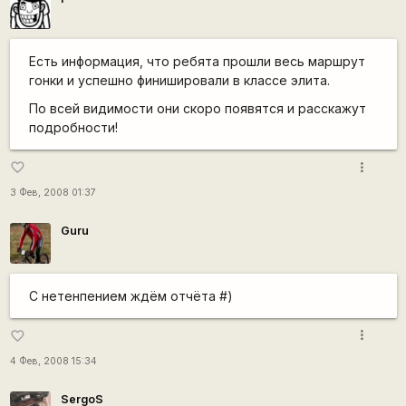
Есть информация, что ребята прошли весь маршрут
гонки и успешно финишировали в классе элита.
По всей видимости они скоро появятся и расскажут
подробности!
more_vert
favorite_border
3 Фев, 2008 01:37
Guru
С нетенпением ждём отчёта #)
more_vert
favorite_border
4 Фев, 2008 15:34
SergoS