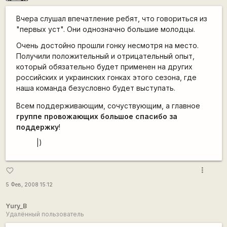
Вчера слушал впечатление ребят, что говориться из
"первых уст". Они однозначно большие молодцы.
Очень достойно прошли гонку несмотря на место.
Получили положительный и отрицательный опыт,
который обязательно будет применен на других
российских и украинских гонках этого сезона, где
наша команда безусловно будет выступать.
Всем поддерживающим, сочуствующим, а главное
группе провожающих большое спасибо за
поддержку
!
|)
more_vert
favorite_border
5 Фев, 2008 15:12
Yury_B
Удалённый пользователь