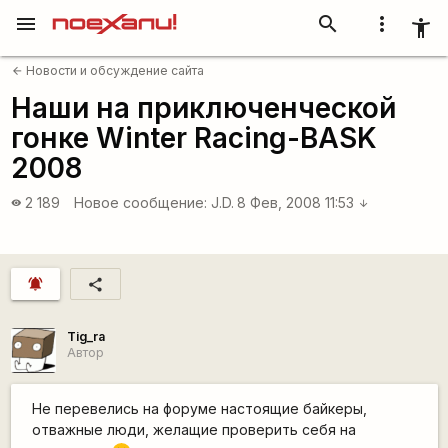
menu
search
more_vert
accessibility_new
Новости и обсуждение сайта
arrow_back
Наши на приключенческой
гонке Winter Racing-BASK
2008
2 189
Новое сообщение:
J.D.
8 Фев, 2008 11:53
visibility
arrow_downward
notifications_active
share
Tig_ra
Автор
Не перевелись на форуме настоящие байкеры,
отважные люди, желащие проверить себя на