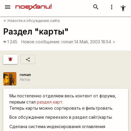
menu
search
more_vert
accessibility_new
Новости и обсуждение сайта
arrow_back
Раздел "карты"
1 245
Новое сообщение:
roman
14 Май, 2003 18:54
visibility
arrow_downward
notifications_active
share
roman
Автор
Мы постепенно отделяем весь контент от форума,
первым стал
раздел карт.
Теперь карты можно сортировать и фильтровать.
Все обсуждение переехало в раздел сайт/карты.
Сделана система индексирования оглавления