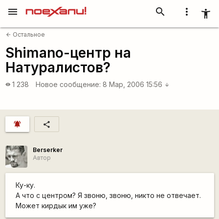
menu
search
more_vert
accessibility_new
Остальное
arrow_back
Shimano-центр на
Натуралистов?
1 238
Новое сообщение:
8 Мар, 2006 15:56
visibility
arrow_downward
notifications_active
share
Berserker
Автор
Ку-ку.
А что с центром? Я звоню, звоню, никто не отвечает.
Может кирдык им уже?