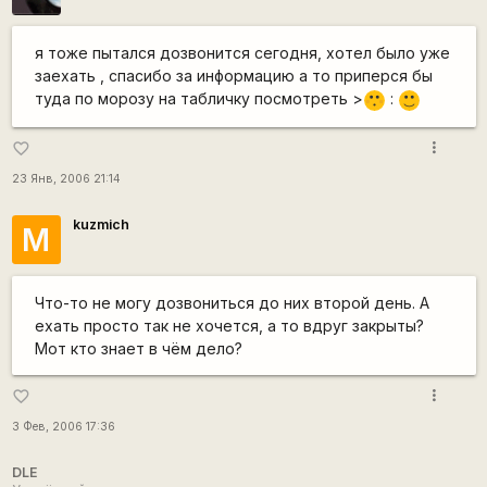
я тоже пытался дозвонится сегодня, хотел было уже
заехать , спасибо за информацию а то приперся бы
туда по морозу на табличку посмотреть >
:
:[
:)
more_vert
favorite_border
23 Янв, 2006 21:14
kuzmich
М
Что-то не могу дозвониться до них второй день. А
ехать просто так не хочется, а то вдруг закрыты?
Мот кто знает в чём дело?
more_vert
favorite_border
3 Фев, 2006 17:36
DLE