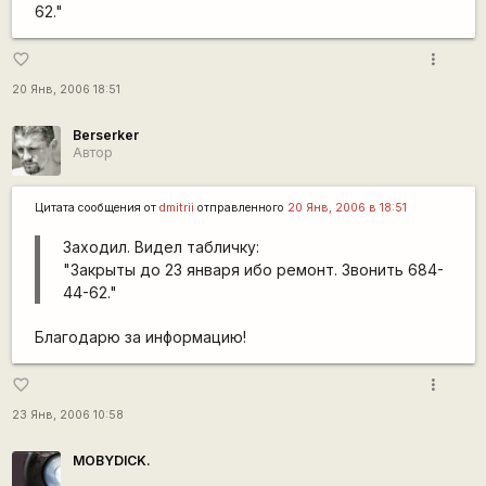
62."
more_vert
favorite_border
20 Янв, 2006 18:51
Berserker
Автор
Цитата сообщения от
dmitrii
отправленного
20 Янв, 2006 в 18:51
Заходил. Видел табличку:
"Закрыты до 23 января ибо ремонт. Звонить 684-
44-62."
Благодарю за информацию!
more_vert
favorite_border
23 Янв, 2006 10:58
MOBYDICK.