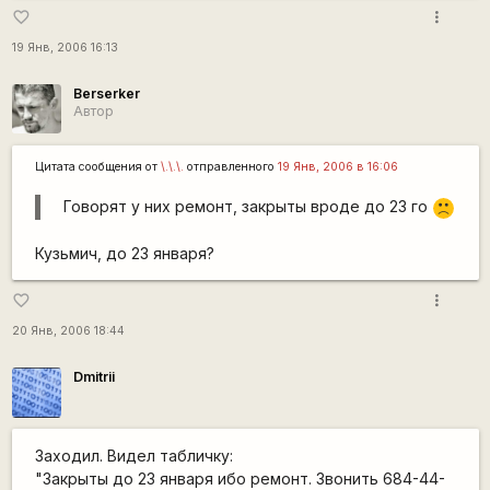
more_vert
favorite_border
19 Янв, 2006 16:13
Berserker
Автор
Цитата сообщения от
\.\.\.
отправленного
19 Янв, 2006 в 16:06
Говорят у них ремонт, закрыты вроде до 23 го
:(
Кузьмич, до 23 января?
more_vert
favorite_border
20 Янв, 2006 18:44
Dmitrii
Заходил. Видел табличку:
"Закрыты до 23 января ибо ремонт. Звонить 684-44-