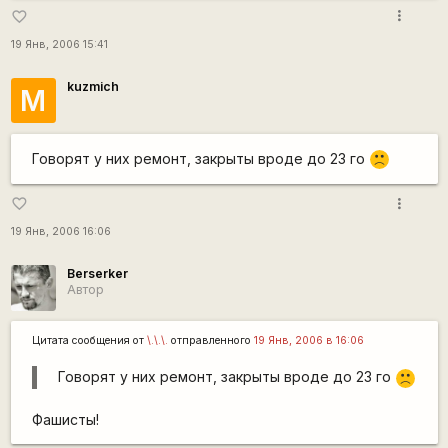
more_vert
favorite_border
19 Янв, 2006 15:41
kuzmich
М
Говорят у них ремонт, закрыты вроде до 23 го
:(
more_vert
favorite_border
19 Янв, 2006 16:06
Berserker
Автор
Цитата сообщения от
\.\.\.
отправленного
19 Янв, 2006 в 16:06
Говорят у них ремонт, закрыты вроде до 23 го
:(
Фашисты!