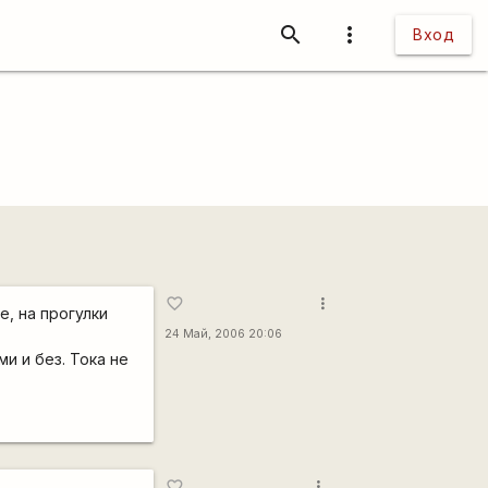
search
more_vert
Вход
more_vert
favorite_border
е, на прогулки
24 Май, 2006 20:06
и и без. Тока не
more_vert
favorite_border