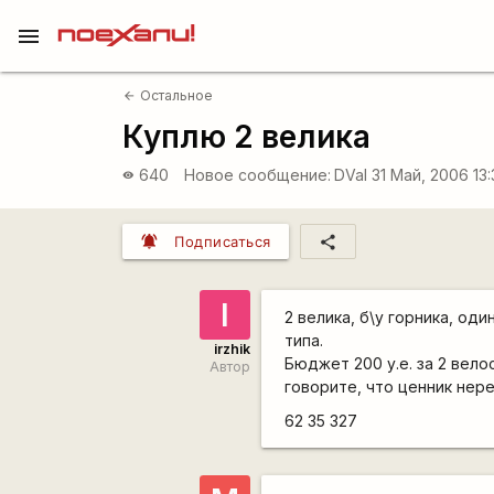
menu
Остальное
arrow_back
Куплю 2 велика
640
Новое сообщение:
DVal
31 Май, 2006 13
visibility
notifications_active
share
Подписаться
I
2 велика, б\у горника, од
типа.
irzhik
Бюджет 200 у.е. за 2 вело
Автор
говорите, что ценник нере
62 35 327