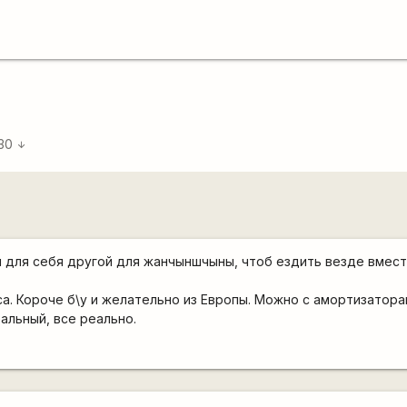
:30
arrow_downward
ин для себя другой для жанчыншчыны, чтоб ездить везде вмест
са. Короче б\у и желательно из Европы. Можно с амортизаторам
альный, все реально.