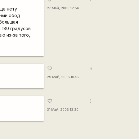
 ща нету
27 Май, 2006 12:56
ьный обод
ебольшая
 180 градусов..
ю из-за того,
more_vert
favorite_border
29 Май, 2006 10:52
more_vert
favorite_border
31 Май, 2006 13:30