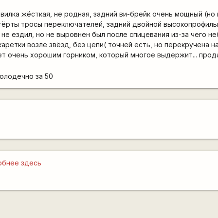
 вилка жёсткая, не родная, задний ви-брейк очень мощный (но
отёрты тросы переключателей, задний двойной высокопрофил
 не ездил, но не выровнен был после спицевания из-за чего н
каретки возле звёзд, без цепи( точней есть, но перекручена на
ет очень хорошим горником, который многое выдержит... прода
молодечно за 50
обнее здесь