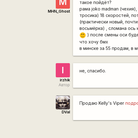
M
такое пойдёт?
рама joko madman (чехия),
MHN_Ghost
тросика) 18 скоростей, п
(практически новый, почти
восьмёрка) , сломана ось 
) после смены оси буд
:)
что хочу бмх
в минске за 55 продам, в 
I
не, спасибо.
irzhik
Автор
Продаю Kelly's Viper
подр
DVal