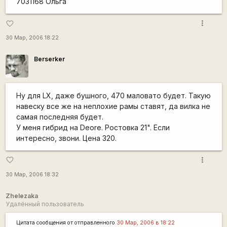
7031168 Ольга
more_vert
favorite_border
30 Мар, 2006 18:22
Berserker
Ну для LX, даже бушного, 470 маловато будет. Такую
навеску все же на неплохие рамы ставят, да вилка не
самая последняя будет.
У меня гибрид на Deore. Ростовка 21". Если
интересно, звони. Цена 320.
more_vert
favorite_border
30 Мар, 2006 18:32
Zhelezaka
Удалённый пользователь
Цитата сообщения от
отправленного
30 Мар, 2006 в 18:22