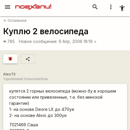
menu
search
more_vert
accessibility_new
Остальное
arrow_back
Куплю 2 велосипеда
785
Новое сообщение:
9 Апр, 2006 18:19
visibility
arrow_downward
notifications_active
share
Alex75
Удалённый пользователь
купятся 2 горных велосипеда (можно бу в хорошем
состоянии или привезенные, т.е. без минской
гарантии)
1- на основе Deore LX до 470уе
2- на основе Alivio до 300уе
7021466 Саша