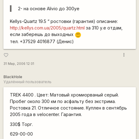
2- на основе Alivio до 300уе
Kellys-Quartz 19.5 “ ростовки (гарантия) описание:
http://kellys.com.ua/2005/quartz.html
за 310 у.е отдам,
если заберешь до выходных
:)
тел. +37529 4016877 (Денис)
more_vert
favorite_border
31 Мар, 2006 12:01
BlackHole
Удалённый пользователь
TREK 4400 . Цвет: Матовый хромиорваный серый.
Пробег около 300 км по асфальту без экстрима.
Ростовка 21. Отличное состояние. Куплен в сентябрь
2005 года в velocenter. Гарантия.
330$ Торг.
629-00-00