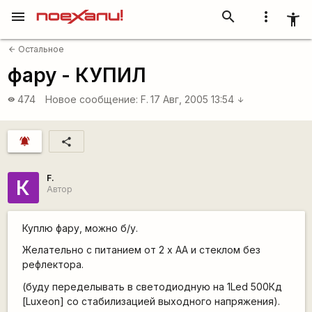
menu
search
more_vert
accessibility_new
Остальное
arrow_back
фару - КУПИЛ
474
Новое сообщение:
F.
17 Авг, 2005 13:54
visibility
arrow_downward
notifications_active
share
F.
К
Автор
Куплю фару, можно б/у.
Желательно с питанием от 2 х АА и стеклом без
рефлектора.
(буду переделывать в светодиодную на 1Led 500Кд
[Luxeon] со стабилизацией выходного напряжения).