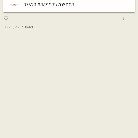
тел.: +37529 6849981/7061108
more_vert
favorite_border
17 Авг, 2005 13:54