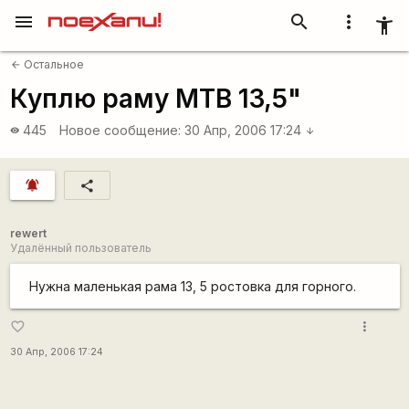
menu
search
more_vert
accessibility_new
Остальное
arrow_back
Куплю раму MTB 13,5"
445
Новое сообщение:
30 Апр, 2006 17:24
visibility
arrow_downward
notifications_active
share
rewert
Удалённый пользователь
Нужна маленькая рама 13, 5 ростовка для горного.
more_vert
favorite_border
30 Апр, 2006 17:24