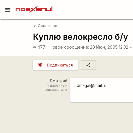
menu
Остальное
arrow_back
Куплю велокресло б/у
477
Новое сообщение:
20 Июн, 2005 12:32
visibility
arrow_downward
notifications_active
share
Подписаться
Дмитрий
dm-gal@mail.ru
Удалённый
пользователь