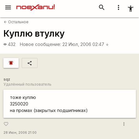
menu
search
more_vert
accessibility_new
Остальное
arrow_back
Куплю втулку
432
Новое сообщение:
22 Июл, 2006 02:47
visibility
arrow_downward
notifications_active
share
sqz
Удалённый пользователь
тоже куплю
3250020
на промах (закрытых подшипниках)
more_vert
favorite_border
28 Июн, 2006 21:00