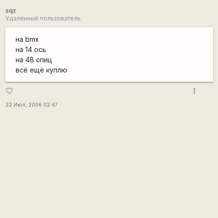
sqz
Удалённый пользователь
на bmx
на 14 ось
на 48 спиц
всё ещё куплю
more_vert
favorite_border
22 Июл, 2006 02:47