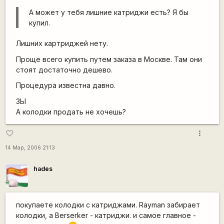
А может у тебя лишние катриджи есть? Я бы
купил.
Лишних картриджей нету.
Проще всего купить путем заказа в Москве. Там они
стоят достаточно дешево.
Процедура известна давно.
ЗЫ
А колодки продать не хочешь?
more_vert
favorite_border
14 Мар, 2006 21:13
hades
покупаете колодки с катриджами. Rayman забирает
колодки, а Berserker - катриджи. и самое главное -