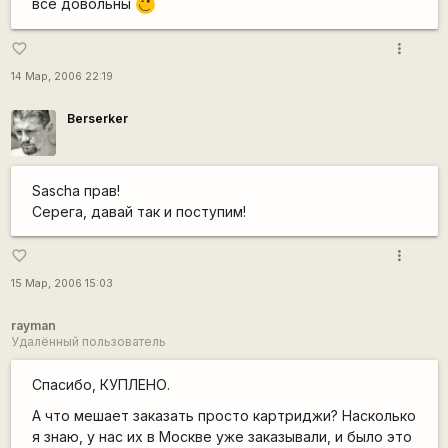
все довольны
;)
more_vert
favorite_border
14 Мар, 2006 22:19
Berserker
Sascha прав!
Серега, давай так и поступим!
more_vert
favorite_border
15 Мар, 2006 15:03
rayman
Удалённый пользователь
Спасибо, КУПЛЕНО.
А что мешает заказать просто картриджи? Насколько
я знаю, у нас их в Москве уже заказывали, и было это