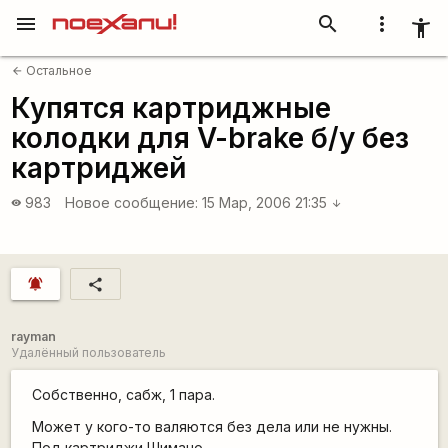
menu
search
more_vert
accessibility_new
Остальное
arrow_back
Купятся картриджные
колодки для V-brake б/у без
картриджей
983
Новое сообщение:
15 Мар, 2006 21:35
visibility
arrow_downward
notifications_active
share
rayman
Удалённый пользователь
Собственно, сабж, 1 пара.
Может у кого-то валяются без дела или не нужны.
Под картриджи Шимано.