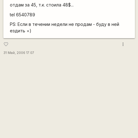
отдам за 45, т.к. стоила 48$...
tel 6540789
PS: Если в течении недели не продам - буду в ней
ездить =)
more_vert
favorite_border
31 Май, 2006 17:07