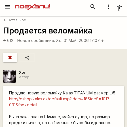
menu
search
more_vert
accessibility_new
Остальное
arrow_back
Продается веломайка
612
Новое сообщение:
Xor
31 Май, 2006 17:07
visibility
arrow_downward
notifications_active
share
Xor
Автор
Продаю новую веломайку Kalas TITANIUM размер L/5
http://eshop.kalas.cz/default.asp?idem=18&ideS=1017-
091&fnc=detail
Была заказана на Шимане, майка супер, но размер
вроде и ничего, но на 1 меньше было бы идеально.