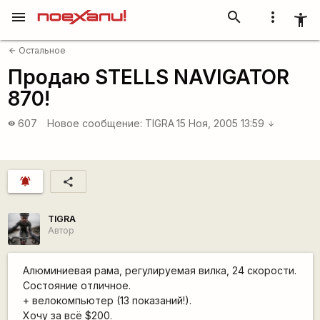
menu
search
more_vert
accessibility_new
Остальное
arrow_back
Продаю STELLS NAVIGATOR
870!
607
Новое сообщение:
TIGRA
15 Ноя, 2005 13:59
visibility
arrow_downward
notifications_active
share
TIGRA
Автор
Алюминиевая рама, регулируемая вилка, 24 скорости.
Состояние отличное.
+ велокомпьютер (13 показаний!).
Хочу за всё $200.