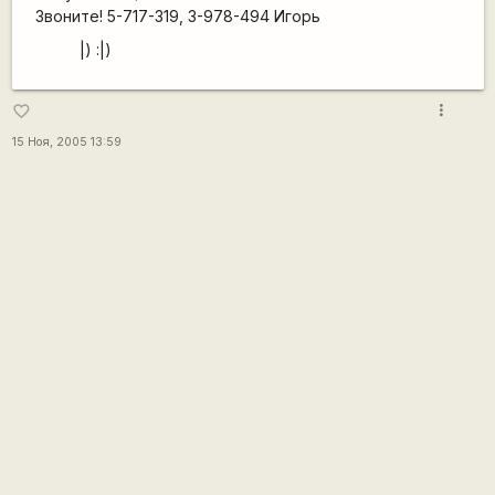
Звоните! 5-717-319, 3-978-494 Игорь
|) :|)
more_vert
favorite_border
15 Ноя, 2005 13:59