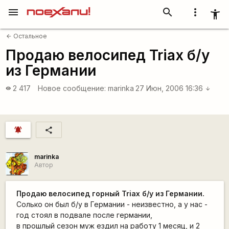
menu
search
more_vert
accessibility_new
Остальное
arrow_back
Продаю велосипед Triax б/у
из Германии
2 417
Новое сообщение:
marinka
27 Июн, 2006 16:36
visibility
arrow_downward
notifications_active
share
marinka
Автор
Продаю велосипед горный Triax б/у из Германии.
Солько он был б/у в Германии - неизвестно, а у нас -
год стоял в подвале после германии,
в прошлый сезон муж ездил на работу 1 месяц, и 2