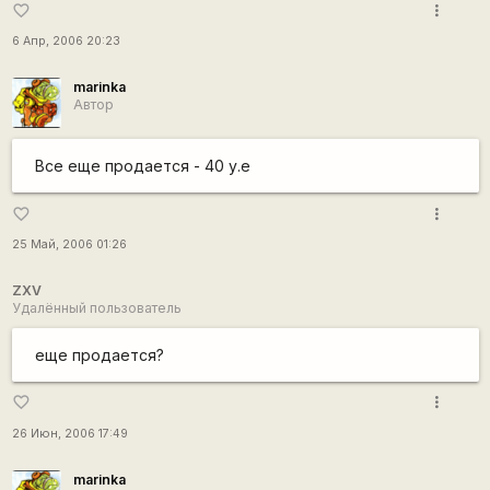
more_vert
favorite_border
6 Апр, 2006 20:23
marinka
Автор
Все еще продается - 40 у.е
more_vert
favorite_border
25 Май, 2006 01:26
ZXV
Удалённый пользователь
еще продается?
more_vert
favorite_border
26 Июн, 2006 17:49
marinka