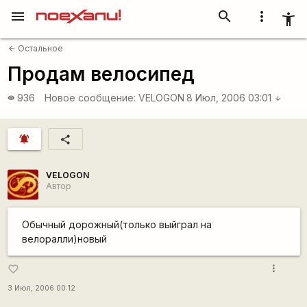
menu
search
more_vert
accessibility_new
Остальное
arrow_back
Продам велосипед
936
Новое сообщение:
VELOGON
8 Июл, 2006 03:01
visibility
arrow_downward
notifications_active
share
VELOGON
Автор
Обычный дорожный(только выйграл на
велоралли)новый
more_vert
favorite_border
3 Июл, 2006 00:12