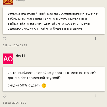
Велосипед новый, выйграл на соревнованиях еще не
забирал из магазина так что можно приехать и
выбрать(это на счет цвета) , что косается цены
сделаю скидку от той что будет в магазине
more_vert
favorite_border
5 Июл, 2006 03:25
dev81
АО
и что, выбирать любой из дорожных можно что-ли?
даже с безтормозной втулкой?
скидка 50% будет?
:)
more_vert
favorite_border
5 Июл, 2006 16:32