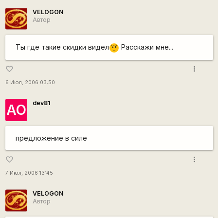
VELOGON
Автор
Ты где такие скидки видел
Расскажи мне...
???
more_vert
favorite_border
6 Июл, 2006 03:50
dev81
АО
предложение в силе
more_vert
favorite_border
7 Июл, 2006 13:45
VELOGON
Автор