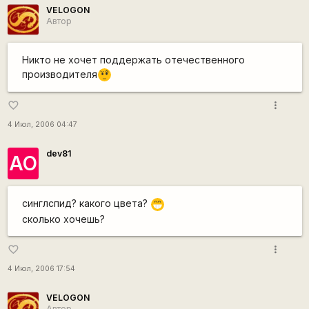
VELOGON
Автор
Никто не хочет поддержать отечественного
производителя
???
more_vert
favorite_border
4 Июл, 2006 04:47
dev81
АО
синглспид? какого цвета?
;D
сколько хочешь?
more_vert
favorite_border
4 Июл, 2006 17:54
VELOGON
Автор