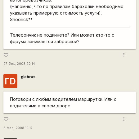
(Напомню, что по правилам барахолки необходимо
указывать примерную стоимость услуги).
Shoorick**
Телефончик не подкинете? Или может кто-то с
форума занимается заброской?
more_vert
favorite_border
27 Фев, 2008 22:14
glebrus
ГD
Поговори с любым водителем маршрутки. Или с
водителями в своем дворе.
more_vert
favorite_border
3 Мар, 2008 10:17