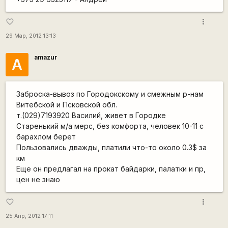
more_vert
favorite_border
29 Мар, 2012 13:13
amazur
A
Заброска-вывоз по Городокскому и смежным р-нам
Витебской и Псковской обл.
т.(029)7193920 Василий, живет в Городке
Старенький м/а мерс, без комфорта, человек 10-11 с
барахлом берет
Пользовались дважды, платили что-то около 0.3$ за
км
Еще он предлагал на прокат байдарки, палатки и пр,
цен не знаю
more_vert
favorite_border
25 Апр, 2012 17:11