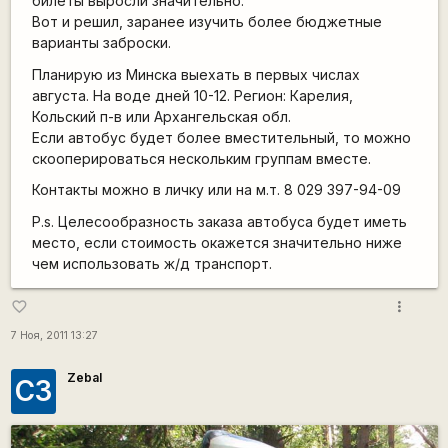
билеты выросли значительно.
Вот и решил, заранее изучить более бюджетные
варианты заброски.
Планирую из Минска выехать в первых числах
августа. На воде дней 10-12. Регион: Карелия,
Кольский п-в или Архангельская обл.
Если автобус будет более вместительный, то можно
скооперироваться нескольким группам вместе.
Контакты можно в личку или на м.т. 8 029 397-94-09
P.s. Целесообразность заказа автобуса будет иметь
место, если стоимость окажется значительно ниже
чем использовать ж/д транспорт.
more_vert
favorite_border
7 Ноя, 2011 13:27
Zebal
СЗ