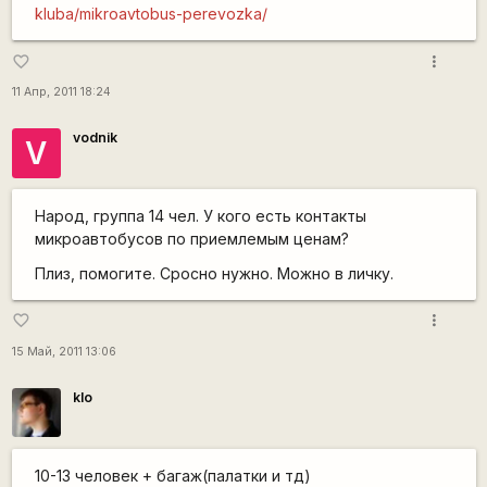
kluba/mikroavtobus-perevozka/
more_vert
favorite_border
11 Апр, 2011 18:24
vodnik
V
Народ, группа 14 чел. У кого есть контакты
микроавтобусов по приемлемым ценам?
Плиз, помогите. Сросно нужно. Можно в личку.
more_vert
favorite_border
15 Май, 2011 13:06
klo
10-13 человек + багаж(палатки и тд)