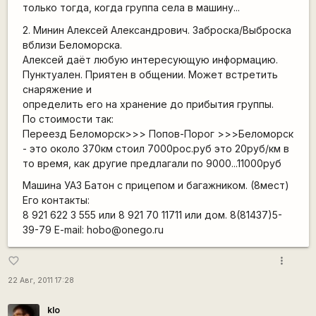
только тогда, когда группа села в машину...
2. Минин Алексей Александрович. Заброска/Выброска
вблизи Беломорска.
Алексей даёт любую интересующую информацию.
Пунктуален. Приятен в общении. Может встретить
снаряжение и
определить его на хранение до прибытия группы.
По стоимости так:
Переезд Беломорск>>> Попов-Порог >>>Беломорск
- это около 370км стоил 7000рос.руб это 20руб/км в
то время, как другие предлагали по 9000...11000руб
Машина УАЗ Батон с прицепом и багажником. (8мест)
Его контакты:
8 921 622 3 555 или 8 921 70 11711 или дом. 8(81437)5-
39-79 E-mail: hobo@onego.ru
more_vert
favorite_border
22 Авг, 2011 17:28
klo