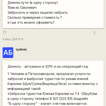
Длинна пути (в одну сторону)
15км из Смолевич
Забросить и через неделю забрать
Сколько примерная стоимость ?
и где это можно оформить?
more_vert
favorite_border
9 Июл, 2011 11:21
Lyaksej
АБ
Делюсь - актуально в 2011г и на следующий год:
1. Человек в Петрозаводске, предлагал услуги по
заброске и выброске туристов по рекам южной
Карелии (Шуя/Сунна/Видлица/Укса) оставил визитку с
информацией такой
«Заброска туристов Южная Карелия на Т4 -20руб/км
в одну сторону телефон 8 921 2222 815 Андрей»
"В одну сторону" - значит счётчик включается