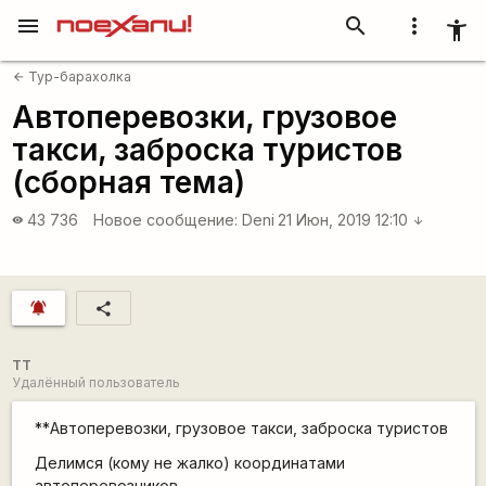
menu
search
more_vert
accessibility_new
Тур-барахолка
arrow_back
Автоперевозки, грузовое
такси, заброска туристов
(сборная тема)
43 736
Новое сообщение:
Deni
21 Июн, 2019 12:10
visibility
arrow_downward
notifications_active
share
TT
Удалённый пользователь
**Автоперевозки, грузовое такси, заброска туристов
Делимся (кому не жалко) координатами
автоперевозчиков.