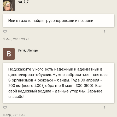
iva_7_7
Или в газете найди грузоперевозки и позвони
more_vert
favorite_border
3 Мар, 2008 23:23
Barri_Utanga
B
Подскажите у кого есть надежный и адекватный в
цене микроавтобусник. Нужно заброситься - сняться.
8 организмов + рюкзаки + байды. Туда 30 апреля -
200 км (всего 400), обратно 9 мая - 300 (600). Был
свой надежный водила - данные утеряны. Заранее
спасибо!
more_vert
favorite_border
8 Апр, 2011 11:49