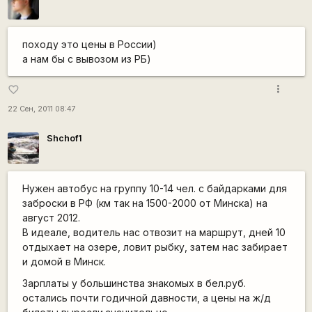
походу это цены в России)
а нам бы с вывозом из РБ)
more_vert
favorite_border
22 Сен, 2011 08:47
Shchof1
Нужен автобус на группу 10-14 чел. с байдарками для
заброски в РФ (км так на 1500-2000 от Минска) на
август 2012.
В идеале, водитель нас отвозит на маршрут, дней 10
отдыхает на озере, ловит рыбку, затем нас забирает
и домой в Минск.
Зарплаты у большинства знакомых в бел.руб.
остались почти годичной давности, а цены на ж/д