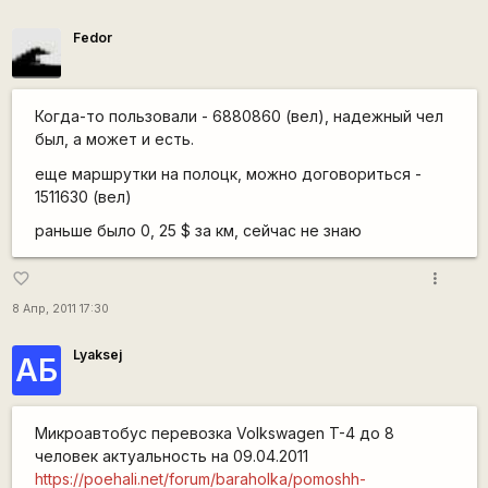
Fedor
Когда-то пользовали - 6880860 (вел), надежный чел
был, а может и есть.
еще маршрутки на полоцк, можно договориться -
1511630 (вел)
раньше было 0, 25 $ за км, сейчас не знаю
more_vert
favorite_border
8 Апр, 2011 17:30
Lyaksej
АБ
Микроавтобус перевозка Volkswagen T-4 до 8
человек актуальность на 09.04.2011
https://poehali.net/forum/baraholka/pomoshh-