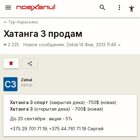
menu
search
more_vert
accessibility_new
Тур-барахолка
arrow_back
Хатанга 3 продам
2 225
Новое сообщение:
Zebal
14 Фев, 2013 11:46
visibility
arrow_downward
notifications_active
share
Zebal
СЗ
Автор
Хатанга 3 спорт
(закрытая дека) -750$ (новая)
Хатанга 3
(открытая дека) - 700$ (новая)
До 20 сентября : акция - 5%
+375 29 701 71 19; +375 44 761 71 19 Сергей