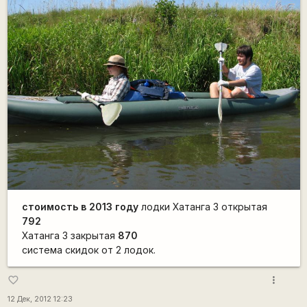
стоимость в 2013 году
лодки Хатанга 3 открытая
792
Хатанга 3 закрытая
870
система скидок от 2 лодок.
more_vert
favorite_border
12 Дек, 2012 12:23