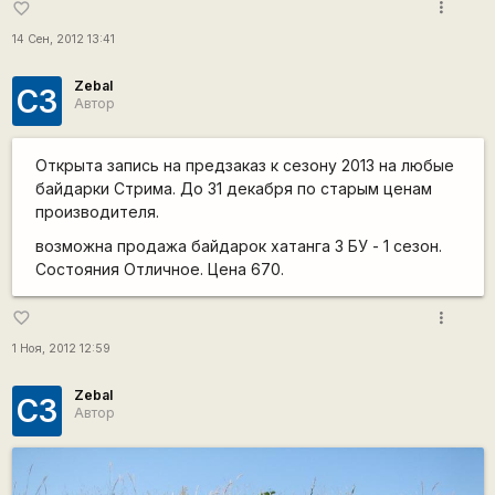
more_vert
favorite_border
14 Сен, 2012 13:41
Zebal
СЗ
Автор
Открыта запись на предзаказ к сезону 2013 на любые
байдарки Стрима. До 31 декабря по старым ценам
производителя.
возможна продажа байдарок хатанга 3 БУ - 1 сезон.
Состояния Отличное. Цена 670.
more_vert
favorite_border
1 Ноя, 2012 12:59
Zebal
СЗ
Автор