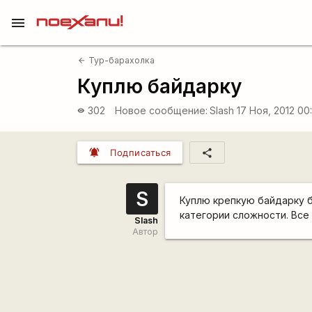
menu
Тур-барахолка
arrow_back
Куплю байдарку
302
Новое сообщение:
Slash
17 Ноя, 2012 00
visibility
notifications_active
share
Подписаться
S
Куплю крепкую байдарку б
категории сложности. Все
Slash
Автор