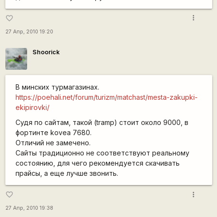
more_vert
favorite_border
27 Апр, 2010 19:20
Shoorick
В минских турмагазинах.
https://poehali.net/forum/turizm/matchast/mesta-zakupki-
ekipirovki/
Судя по сайтам, такой (tramp) стоит около 9000, в
фортинте kovea 7680.
Отличий не замечено.
Сайты традиционно не соответствуют реальному
состоянию, для чего рекомендуется скачивать
прайсы, а еще лучше звонить.
more_vert
favorite_border
27 Апр, 2010 19:38