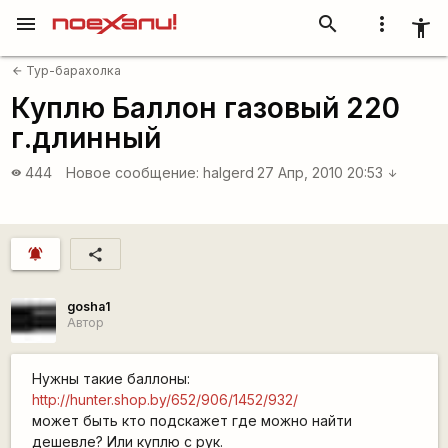
menu
search
more_vert
accessibility_new
Тур-барахолка
arrow_back
Куплю Баллон газовый 220
г.длинный
444
Новое сообщение:
halgerd
27 Апр, 2010 20:53
visibility
arrow_downward
notifications_active
share
gosha1
Автор
Нужны такие баллоны:
http://hunter.shop.by/652/906/1452/932/
может быть кто подскажет где можно найти
дешевле? Или куплю с рук.