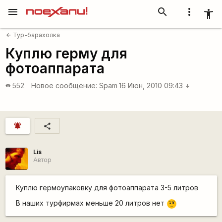
menu
search
more_vert
accessibility_new
Тур-барахолка
arrow_back
Куплю герму для
фотоаппарата
552
Новое сообщение:
Spam
16 Июн, 2010 09:43
visibility
arrow_downward
notifications_active
share
Lis
Автор
Куплю гермоупаковку для фотоаппарата 3-5 литров
В наших турфирмах меньше 20 литров нет
???