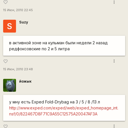
more_vert
favorite_border
15 Июн, 2010 22:45
Suzy
S
в активной зоне на кульман были недели 2 назад
редфоксовские по 2 и 5 литра
more_vert
favorite_border
15 Июн, 2010 23:48
йожык
у мну есть Exped Fold-Drybag на 3 / 5 / 8 /13 л
http://www.exped.com/exped/web/exped_homepage_int.
nsf/0/822467D8F71C9A55C12575A20047AF3A
more_vert
favorite_border