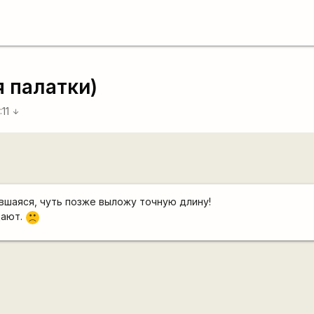
я палатки)
:11
arrow_downward
явшаяся, чуть позже выложу точную длину!
дают.
:(