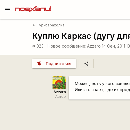
menu
Тур-барахолка
arrow_back
Куплю Каркас (дугу дл
323
Новое сообщение:
Azzaro
14 Сен, 2011 13
visibility
notifications_active
share
Подписаться
Может, есть у кого завал
Или кто знает, где их про
Azzaro
Автор