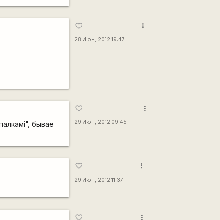
more_vert
favorite_border
28 Июн, 2012 19:47
more_vert
favorite_border
29 Июн, 2012 09:45
"палкамі", бывае
more_vert
favorite_border
29 Июн, 2012 11:37
more_vert
favorite_border