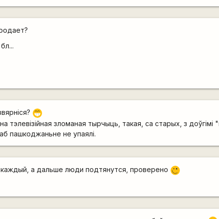
продает?
бл...
звярніся?
;D
а тэлевізійная зломаная тырчыць, такая, са старых, з доўгімі 
аб пашкоджаньне не упаялі.
$ каждый, а дальше люди подтянутся, проверено
;)