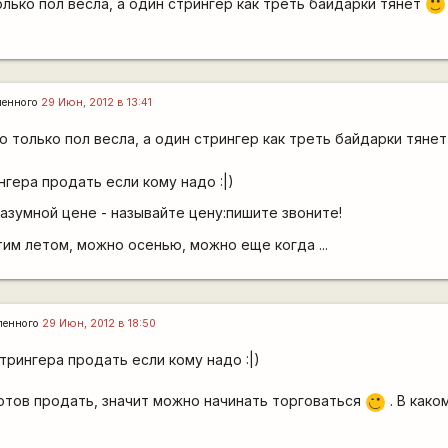
олько пол весла, а один стрингер как треть байдарки тянет
:)
ленного
29 Июн, 2012 в 13:41
ло только пол весла, а один стрингер как треть байдарки тяне
нгера продать если кому надо :|)
азумной цене - называйте цену:пишите звоните!
тим летом, можно осенью, можно еще когда ...
ленного
29 Июн, 2012 в 18:50
трингера продать если кому надо :|)
 готов продать, значит можно начинать торговаться
. В како
;)