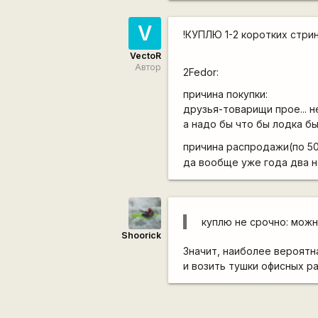
V
!КУПЛЮ 1-2 коротких стр
VectoR
Автор
2Fedor:
причина покупки:
друзья-товарищи прое... н
а надо бы что бы лодка б
причина распродажи(по 5
да вообще уже года два н
куплю не срочно: можн
Shoorick
Значит, наиболее вероятн
и возить тушки офисных р