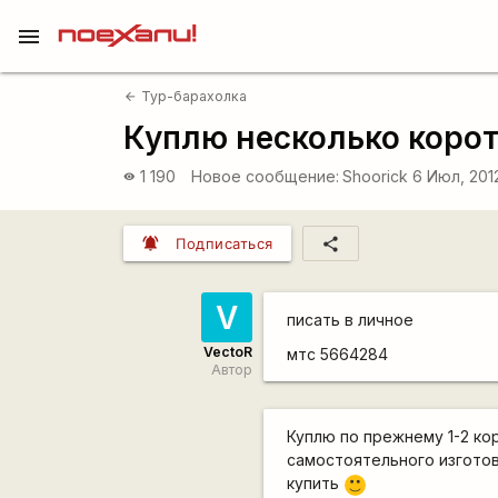
menu
Тур-барахолка
arrow_back
Куплю несколько корот
1 190
Новое сообщение:
Shoorick
6 Июл, 201
visibility
notifications_active
share
Подписаться
V
писать в личное
VectoR
мтс 5664284
Автор
Куплю по прежнему 1-2 ко
самостоятельного изготов
купить
:)