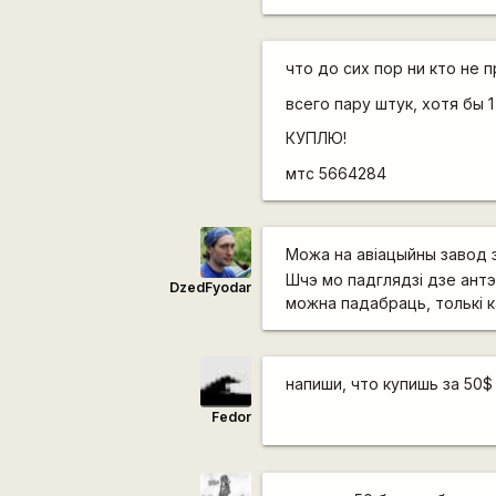
что до сих пор ни кто не 
всего пару штук, хотя бы 1 
КУПЛЮ!
мтс 5664284
Можа на авіацыйны завод 
Шчэ мо падглядзі дзе антэн
DzedFyodar
можна падабраць, толькі к
напиши, что купишь за 50
Fedor