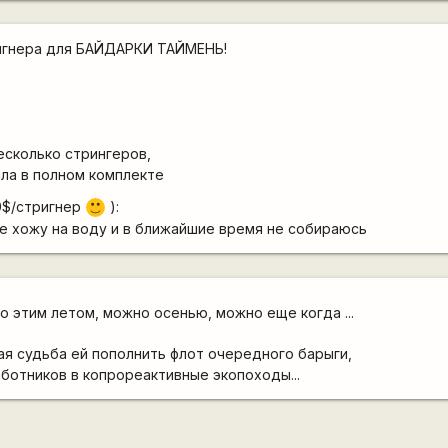
ингнера для БАЙДАРКИ ТАЙМЕНЬ!
есколько стрингеров,
ыла в полном комплекте
0$/стригнер
):
:)
е хожу на воду и в ближайшие время не собираюсь
о этим летом, можно осенью, можно еще когда ...
ая судьба ей пополнить флот очередного барыги,
аботников в копрореактивные экопоходы...