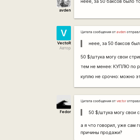
неее, за 50 баксов было т
avden
V
Цитата сообщения от
avden
отправ
VectoR
неее, за 50 баксов бы
Автор
50 $/штука могу свои стри
тем не менее: КУПЛЮ по р
куплю не срочно: можно э
Цитата сообщения от
vector
отправ
Fedor
50 $/штука могу свои с
а я что говорил, уже сам
причины продажи?