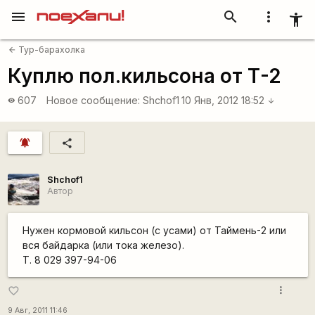
menu
search
more_vert
accessibility_new
Тур-барахолка
arrow_back
Куплю пол.кильсона от Т-2
607
Новое сообщение:
Shchof1
10 Янв, 2012 18:52
visibility
arrow_downward
notifications_active
share
Shchof1
Автор
Нужен кормовой кильсон (с усами) от Таймень-2 или
вся байдарка (или тока железо).
Т. 8 029 397-94-06
more_vert
favorite_border
9 Авг, 2011 11:46