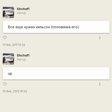
Shchof1
Автор
Все еще нужен кильсон (половинка его).
more_vert
favorite_border
11 Ноя, 2011 13:02
Shchof1
Автор
up
more_vert
favorite_border
10 Янв, 2012 18:52