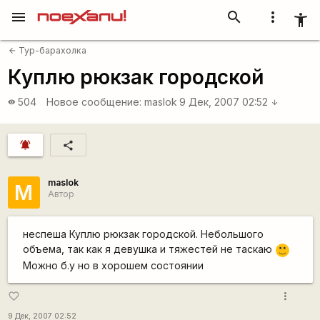
menu
search
more_vert
accessibility_new
Тур-барахолка
arrow_back
Куплю рюкзак городской
504
Новое сообщение:
maslok
9 Дек, 2007 02:52
visibility
arrow_downward
notifications_active
share
maslok
M
Автор
неспеша Куплю рюкзак городской. Небольшого
объема, так как я девушка и тяжестей не таскаю
:)
Можно б.у но в хорошем состоянии
more_vert
favorite_border
9 Дек, 2007 02:52