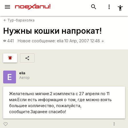
menu
search
more_vert
accessibility_new
Тур-барахолка
arrow_back
Нужны кошки напрокат!
441
Новое сообщение:
elia
10 Апр, 2007 12:48
visibility
arrow_downward
notifications_active
share
elia
E
Автор
Желательно мягкие.2 комплекта с 27 апреля по 11
мая.Если есть информация о том, где можно взять
большее колличество, пожалуйста,
сообщите.Заранее спасибо!
more_vert
favorite_border