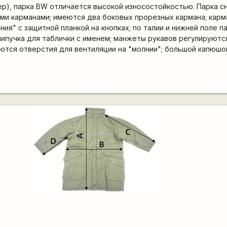
р), парка BW отличается высокой износостойкостью. Парка 
и карманами; имеются два боковых прорезных кармана; карма
ия" с защитной планкой на кнопках; по талии и нижней поле п
липучка для таблички с именем; манжеты рукавов регулируют
ются отверстия для вентиляции на "молнии"; большой капюшо