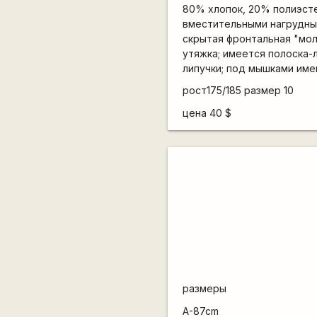
80% хлопок, 20% полиэсте
вместительными нагрудным
скрытая фронтальная "молн
утяжка; имеется полоска-
липучки; под мышками име
рост175/185 размер 10
цена 40 $
размеры
A-87cm