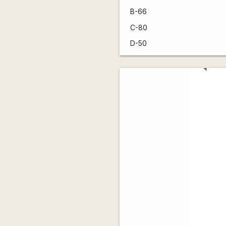
B-66
C-80
D-50