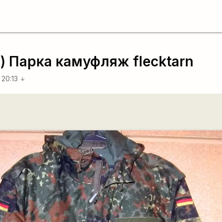
 Парка камуфляж flecktarn
 20:13
arrow_downward