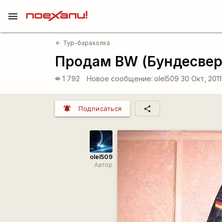
menu
Тур-барахолка
arrow_back
Продам BW (Бундесвер)
1 792
Новое сообщение:
olel509
30 Окт, 2011
visibility
notifications_active
share
Подписаться
olel509
Автор