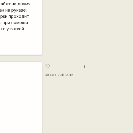
снабжена двумя
н на рукаве;
арки проходит
ся при помощи
н с утяжкой
more_vert
favorite_border
30 Сен, 2011 13:48