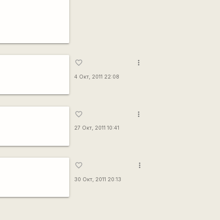
more_vert
favorite_border
4 Окт, 2011 22:08
more_vert
favorite_border
27 Окт, 2011 10:41
more_vert
favorite_border
30 Окт, 2011 20:13