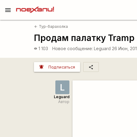
menu
Тур-барахолка
arrow_back
Продам палатку Tramp B
1 103
Новое сообщение:
Leguard
26 Июн, 201
visibility
notifications_active
share
Подписаться
L
Leguard
Автор