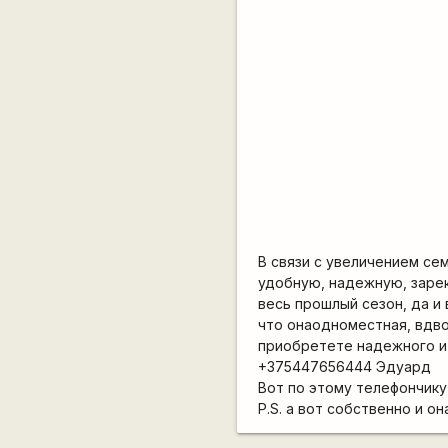
В связи с увеличением се
удобную, надежную, заре
весь прошлый сезон, да и 
что онаодноместная, вдво
приобретете надежного и
+375447656444 Эдуард
Вот по этому телефончику 
P.S. а вот собственно и он