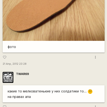
фото
more_vert
favorite_border
21 Апр, 2012 23:28
TWAR69
какие то мелковатенькие у них солдатики то....
:-/
на правах апа
more_vert
favorite_border