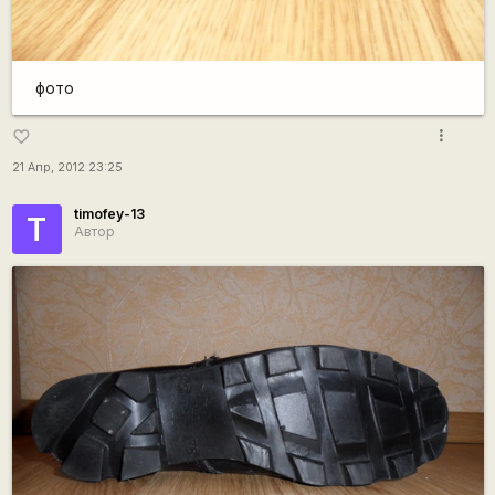
фото
more_vert
favorite_border
21 Апр, 2012 23:25
timofey-13
T
Автор