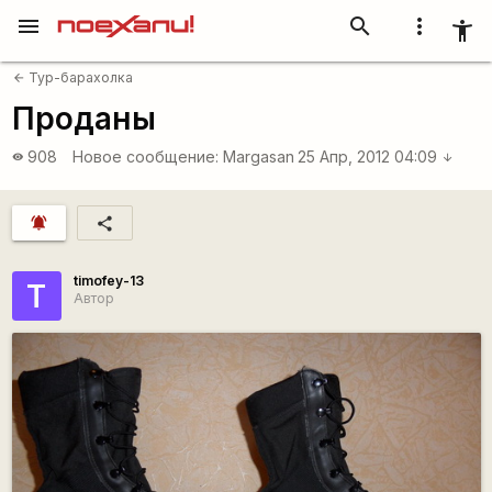
menu
search
more_vert
accessibility_new
Тур-барахолка
arrow_back
Проданы
908
Новое сообщение:
Margasan
25 Апр, 2012 04:09
visibility
arrow_downward
notifications_active
share
timofey-13
T
Автор