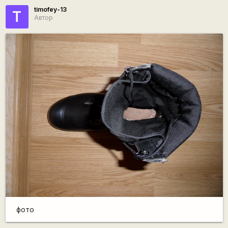
timofey-13
T
Автор
фото