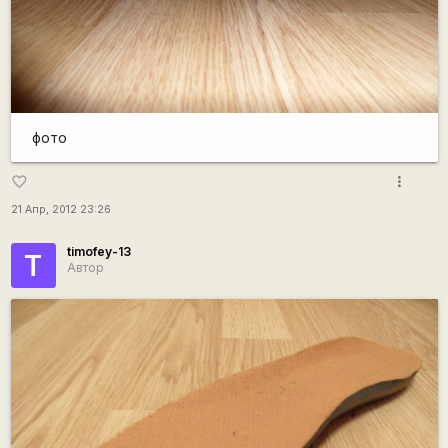
фото
more_vert
favorite_border
21 Апр, 2012 23:26
timofey-13
T
Автор