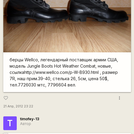
берцы Wellco, легендарный поставщик армии США,
модель Jungle Boots Hot Weather Combat, новые,
ссылкаhttp://www.wellco.com/p-W-B930.html , размер
7R, наш прим.39-40, стелька 26, 5см, цена 50$,
тел.7726030 мтс, 7796604 вел.
more_vert
favorite_border
21 Апр, 2012 23:22
timofey-13
T
Автор