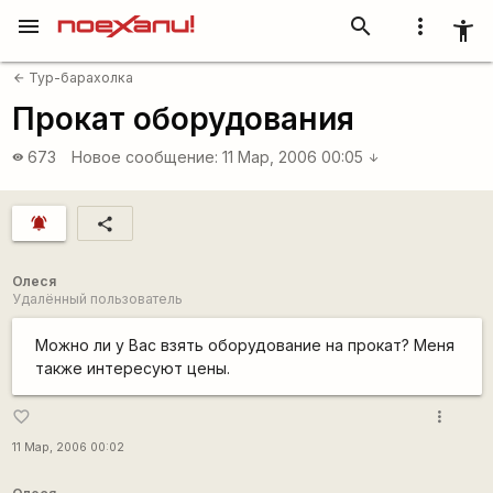
menu
search
more_vert
accessibility_new
Тур-барахолка
arrow_back
Прокат оборудования
673
Новое сообщение:
11 Мар, 2006 00:05
visibility
arrow_downward
notifications_active
share
Олеся
Удалённый пользователь
Можно ли у Вас взять оборудование на прокат? Меня
также интересуют цены.
more_vert
favorite_border
11 Мар, 2006 00:02