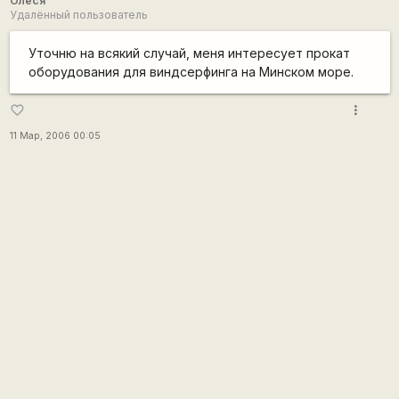
Олеся
Удалённый пользователь
Уточню на всякий случай, меня интересует прокат
оборудования для виндсерфинга на Минском море.
more_vert
favorite_border
11 Мар, 2006 00:05